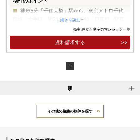
物件のポイント
徒歩5分「千住大橋」駅から、東京メトロ千代
田線「大手町」駅21分。JR山手線「日暮里」駅直
...続きを読む
通6分。
売主:住友不動産のマンション一覧
【先着順販売受付】2LD・K/8,900万円～。42
資料請求する
階建て超高層大規模制振タワーレジデンス。
【実物見学可能】安心の24時間有人管理、快適
な内廊下設計。ZEH-M Oriented 省エネ住宅。
1
駅
その他の路線の物件を探す