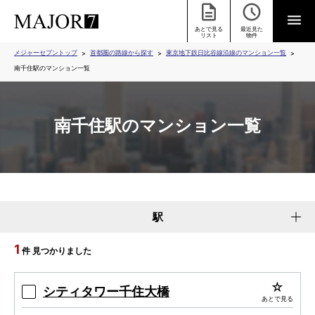
あとで見る
最近見た
リスト
物件
メジャーセブントップ
首都圏の路線から探す
東京地下鉄日比谷線沿線のマンション一覧
南千住駅のマンション一覧
南千住駅のマンション一覧
駅
1
件 見つかりました
シティタワー千住大橋
あとで見る