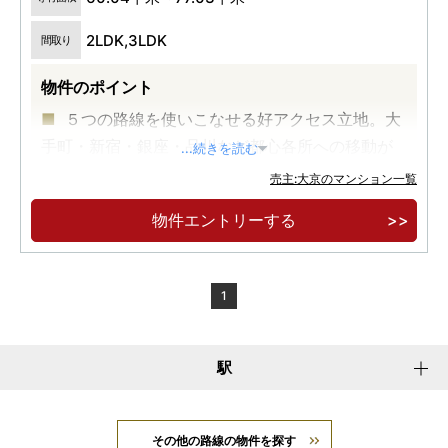
2LDK,3LDK
間取り
物件のポイント
５つの路線を使いこなせる好アクセス立地。大
手町・新宿・銀座・品川など都心各所への移動が
...続きを読む
スムーズ。
売主:大京のマンション一覧
伝統と先進を纏う文京区本郷エリア。
物件エントリーする
モダンラグジュアリーの世界へと誘う、迎賓の
エントランスホールは２層吹き抜けの開放的な空
間。
1
駅
その他の路線の物件を探す