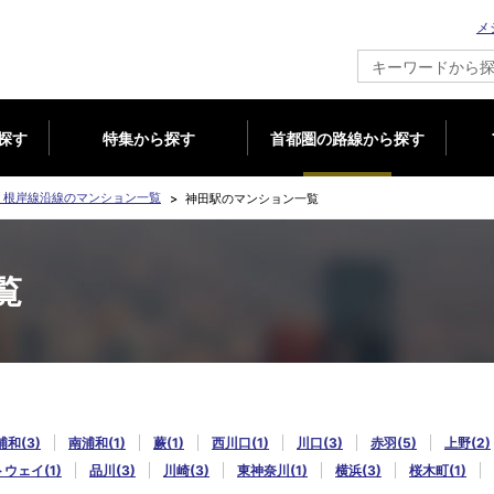
メ
新築マンション情報ならメジャーセブン
探す
特集から探す
首都圏の路線から探す
・根岸線沿線のマンション一覧
神田駅のマンション一覧
覧
浦和(3)
南浦和(1)
蕨(1)
西川口(1)
川口(3)
赤羽(5)
上野(2)
ウェイ(1)
品川(3)
川崎(3)
東神奈川(1)
横浜(3)
桜木町(1)