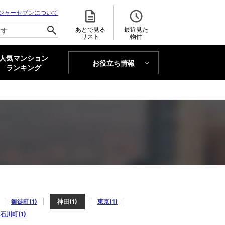
ジャーセブンについて
あとで見る
最近見た
リスト
物件
人気マンション
お役立ち情報
MAJOR'S BLOG
ランキング
トレンドLabo
御徒町(1)
神田(1)
東京(1)
石川町(1)