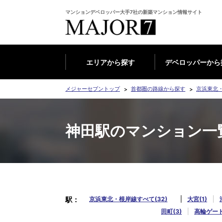
マンションデベロッパー大手7社の新築マンション情報サイト
エリアから探す
デベロッパーから
メジャーセブントップ
首都圏の路線から探す
京浜東北
神田駅のマンション一
駅
京浜東北・根岸線すべて(32)
大宮(1)
田町(3)
高輪ゲート