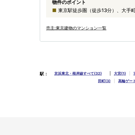
物件のポイント
東京駅徒歩圏（徒歩13分）、大手
売主:東京建物のマンション一覧
駅
京浜東北・根岸線すべて(32)
大宮(1)
田町(3)
高輪ゲート