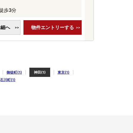
徒歩3分
詳細へ
物件エントリーする
御徒町(1)
神田(1)
東京(1)
石川町(1)