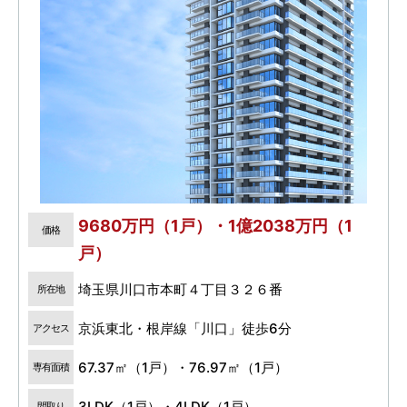
9680万円（1戸）・1億2038万円（1
価格
戸）
埼玉県川口市本町４丁目３２６番
所在地
京浜東北・根岸線「川口」徒歩6分
アクセス
67.37㎡（1戸）・76.97㎡（1戸）
専有面積
3LDK（1戸）・4LDK（1戸）
間取り