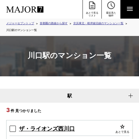
あとで見る
最近見た
リスト
物件
メジャーセブントップ
首都圏の路線から探す
京浜東北・根岸線沿線のマンション一覧
川口駅のマンション一覧
川口駅のマンション一覧
駅
3
件 見つかりました
ザ・ライオンズ西川口
あとで見る