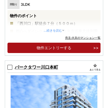
3LDK
間取り
物件のポイント
「西川口」駅徒歩７分（５００ｍ）
都心へダイレクトアクセス ＪＲ京浜東北線利用
...続きを読む
売主:大京のマンション一覧
アリオ川口（８５０ｍ・徒歩１１分）をはじめ
とする川口エリアも生活圏
物件エントリーする
パークタワー川口本町
あとで見る