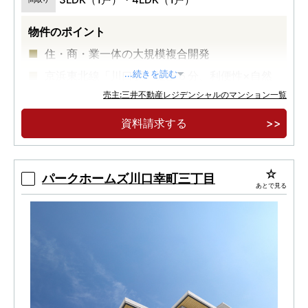
物件のポイント
住・商・業一体の大規模複合開発
京浜東北線「川口駅」徒歩６分、利便性×自然
...続きを読む
豊かな住環境
売主:三井不動産レジデンシャルのマンション一覧
地上２８階建、全２２５邸 制振構造タワーマン
資料請求する
ション
パークホームズ川口幸町三丁目
あとで見る