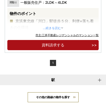
一般販売住戸：2LDK～4LDK
間取り
物件のポイント
京浜東北線「川口」駅徒歩５分、利便×落ち着
きの住環境
...続きを読む
地上６階建の低層邸宅
売主:三井不動産レジデンシャルのマンション一覧
最上階メゾネット住戸、１階テラス付き住戸な
資料請求する
どの多彩なプランバリエーション
1
駅
その他の路線の物件を探す