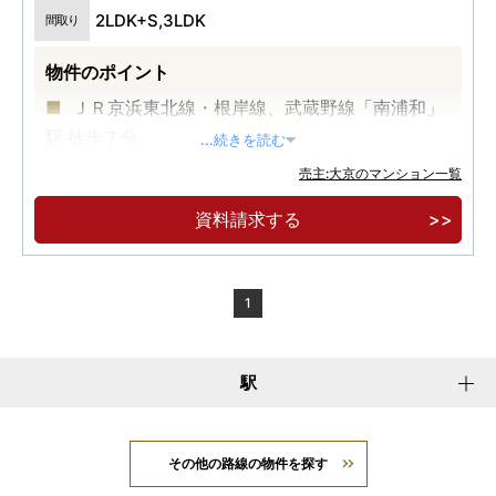
2LDK+S,3LDK
間取り
物件のポイント
ＪＲ京浜東北線・根岸線、武蔵野線「南浦和」
駅 徒歩７分。
...続きを読む
ＪＲ２路線利用可能で都心へダイレクトアクセ
売主:大京のマンション一覧
ス。南向き中心・専有面積７０平米台中心。
資料請求する
可動クロゼットなど家族が永く快適に暮らせる
家族思いの住空間プランニング。
1
駅
その他の路線の物件を探す