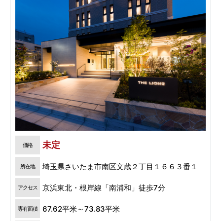
未定
価格
埼玉県さいたま市南区文蔵２丁目１６６３番１
所在地
京浜東北・根岸線「南浦和」徒歩7分
アクセス
67.62平米～73.83平米
専有面積