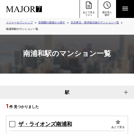
あとで見る
最近見た
リスト
物件
メジャーセブントップ
首都圏の路線から探す
京浜東北・根岸線沿線のマンション一覧
南浦和駅のマンション一覧
南浦和駅のマンション一覧
駅
1
件 見つかりました
ザ・ライオンズ南浦和
あとで見る