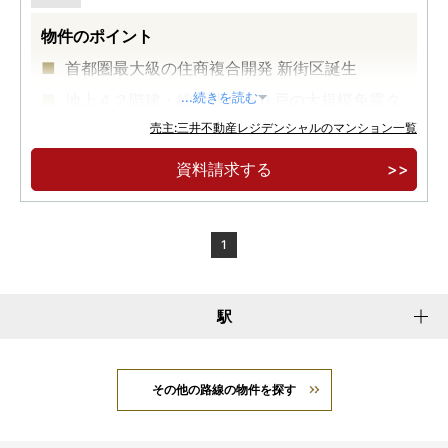
物件のポイント
首都圏最大級の住商複合開発 新街区誕生
地上４２階建・総戸数６５０戸の大規模免震タ
...続きを読む
ワー
売主:三井不動産レジデンシャルのマンション一覧
公園を臨むラストタワーレジデンス
資料請求する
1
駅
その他の路線の物件を探す