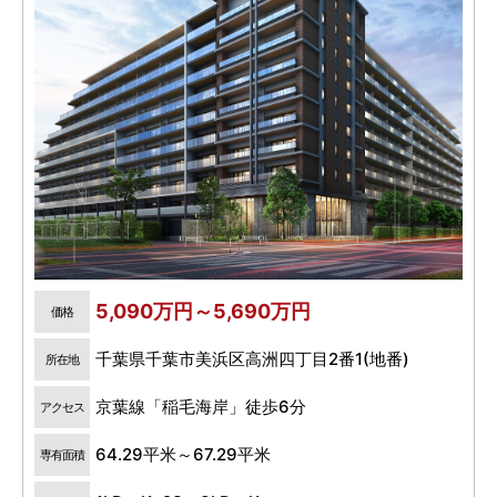
5,090万円～5,690万円
価格
千葉県千葉市美浜区高洲四丁目2番1(地番)
所在地
京葉線「稲毛海岸」徒歩6分
アクセス
64.29平米～67.29平米
専有面積