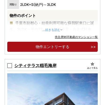
2LDK+S(納戸)～3LDK
間取り
物件のポイント
千葉市副都心・始発利用可能な蘇我駅東口に誕
生。3LDK・平均72㎡。全区画平置・自走式駐車
...続きを読む
場。
売主:野村不動産のマンション一覧
物件エントリーする
シティテラス稲毛海岸
あとで見る