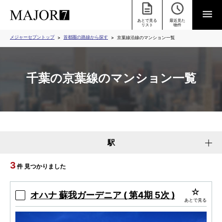
あとで見る
最近見た
リスト
物件
メジャーセブントップ
首都圏の路線から探す
京葉線沿線のマンション一覧
千葉の京葉線のマンション一覧
駅
3
件 見つかりました
オハナ 蘇我ガーデニア ( 第4期 5次 )
あとで見る