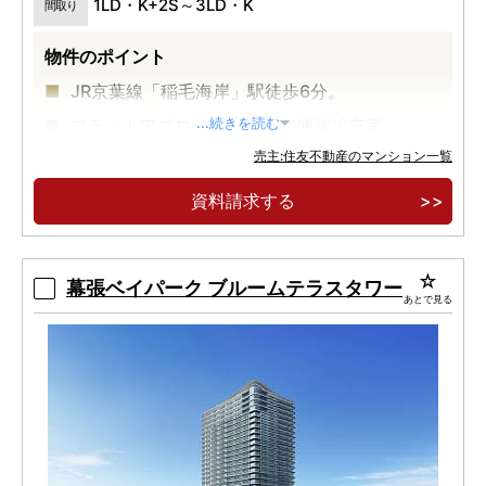
1LD・K+2S～3LD・K
間取り
物件のポイント
JR京葉線「稲毛海岸」駅徒歩6分。
フラットアプローチ、生活利便施設充実。
...続きを読む
売主:住友不動産のマンション一覧
建物内モデルルームオープン。
資料請求する
幕張ベイパーク ブルームテラスタワー
あとで見る