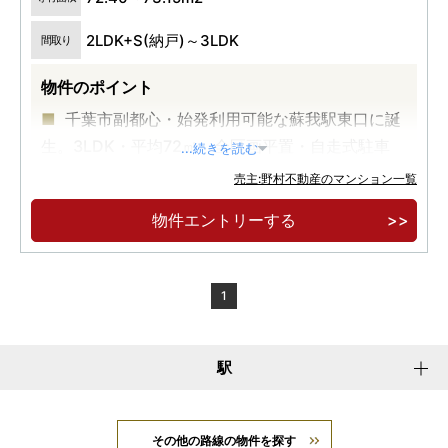
2LDK+S(納戸)～3LDK
間取り
物件のポイント
千葉市副都心・始発利用可能な蘇我駅東口に誕
生。3LDK・平均72㎡。全区画平置・自走式駐車
...続きを読む
場。
売主:野村不動産のマンション一覧
物件エントリーする
1
駅
その他の路線の物件を探す