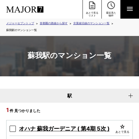
あとで見る
最近見た
リスト
物件
メジャーセブントップ
首都圏の路線から探す
京葉線沿線のマンション一覧
蘇我駅のマンション一覧
蘇我駅のマンション一覧
駅
1
件 見つかりました
オハナ 蘇我ガーデニア ( 第4期 5次 )
あとで見る