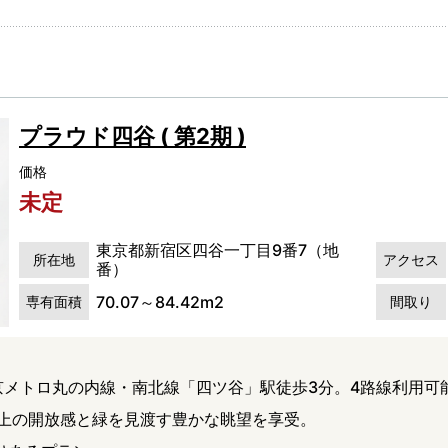
プラウド四谷 ( 第2期 )
価格
未定
東京都新宿区四谷一丁目9番7（地
所在地
アクセス
番）
70.07～84.42m2
専有面積
間取り
京メトロ丸の内線・南北線「四ツ谷」駅徒歩3分。4路線利用可
m以上の開放感と緑を見渡す豊かな眺望を享受。