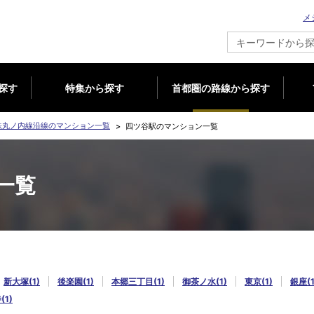
メ
新築マンション情報ならメジャーセブン
探す
特集から探す
首都圏の路線から探す
鉄丸ノ内線沿線のマンション一覧
四ツ谷駅のマンション一覧
一覧
新大塚(1)
後楽園(1)
本郷三丁目(1)
御茶ノ水(1)
東京(1)
銀座(1
1)