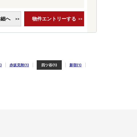
詳細へ
物件エントリーする
)
赤坂見附(1)
四ツ谷(1)
新宿(1)