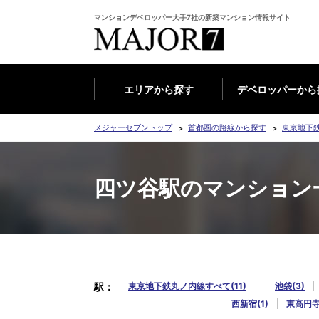
マンションデベロッパー大手7社の新築マンション情報サイト
エリアから探す
デベロッパーから
メジャーセブントップ
首都圏の路線から探す
東京地下
四ツ谷駅のマンション
駅
東京地下鉄丸ノ内線すべて(11)
池袋(3)
西新宿(1)
東高円寺(