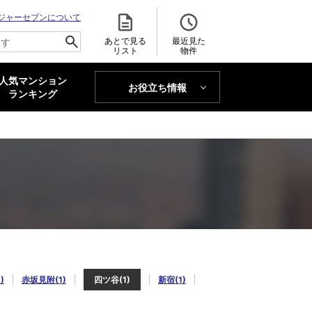
ジャーセブンについて
あとで見る
最近見た
リスト
物件
人気マンション
お役立ち情報
MAJOR'S BLOG
ランキング
トレンドLabo
)
赤坂見附(1)
四ツ谷(1)
新宿(1)