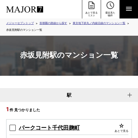
あとで見る
最近見た
リスト
物件
メジャーセブントップ
首都圏の路線から探す
東京地下鉄丸ノ内線沿線のマンション一覧
赤坂見附駅のマンション一覧
赤坂見附駅のマンション一覧
駅
1
件 見つかりました
パークコート千代田麹町
あとで見る