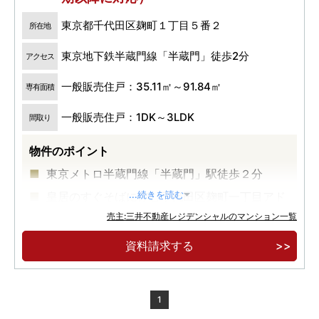
東京都千代田区麹町１丁目５番２
所在地
東京地下鉄半蔵門線「半蔵門」徒歩2分
アクセス
一般販売住戸：35.11㎡～91.84㎡
専有面積
一般販売住戸：1DK～3LDK
間取り
物件のポイント
東京メトロ半蔵門線「半蔵門」駅徒歩２分
皇居のすぐそばに佇む千代田区麹町一丁目アド
...続きを読む
レス
売主:三井不動産レジデンシャルのマンション一覧
約７０年定期転借地権付マンション
資料請求する
1