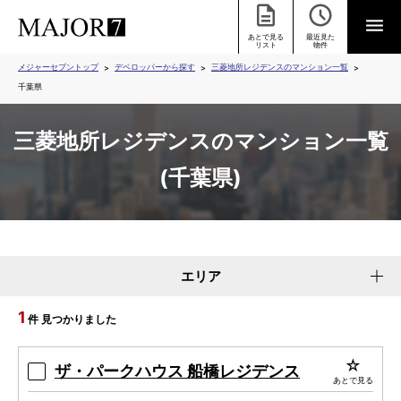
あとで見る
最近見た
リスト
物件
メジャーセブントップ
デベロッパーから探す
三菱地所レジデンスのマンション一覧
千葉県
三菱地所レジデンスのマンション一覧
(千葉県)
エリア
1
件 見つかりました
ザ・パークハウス 船橋レジデンス
あとで見る