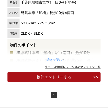
千葉県船橋市宮本1丁目6番1(地番)
所在地
総武本線「船橋」徒歩10分※南口
アクセス
53.67m2～75.38m2
専有面積
2LDK・3LDK
間取り
物件のポイント
JR総武線本線「船橋」駅（南口）徒歩10分
JR総武快速線利用「東京」駅直通25分、都心
...続きを読む
の主要駅へダイレクトアクセス
売主:三菱地所レジデンスのマンション一覧
来場予約受付中
物件エントリーする
1