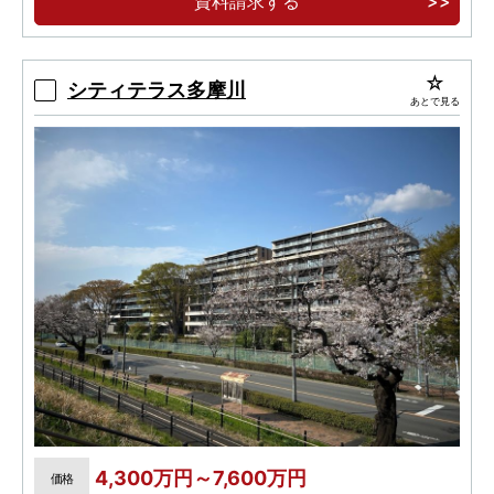
資料請求する
利用でき、3駅2路線利用のマルチアクセスが可
能！
19階建122邸の「駅近」大規模レジデンス、テ
シティテラス多摩川
あとで見る
レワークラウンジや個別防災ロッカーなど共用部
も充実！
4,300万円～7,600万円
価格