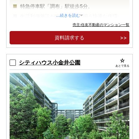
特急停車駅「調布」駅徒歩5分。
生活利便施設が徒歩5分内に揃う快適な住環
...続きを読む
境。
売主:住友不動産のマンション一覧
内廊下設計・各階ごみ置場等のホテルライクな
資料請求する
設備仕様。
シティハウス小金井公園
あとで見る