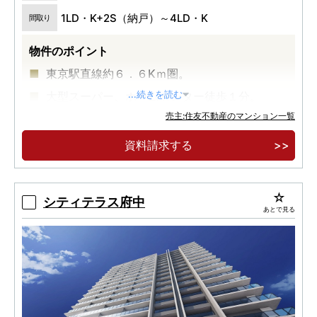
1LD・K+2S（納戸）～4LD・K
間取り
物件のポイント
東京駅直線約６．６Kｍ圏。
大型スーパー、ホームセンター徒歩１分。
...続きを読む
売主:住友不動産のマンション一覧
全３１９邸、オール平置き駐車場。
資料請求する
シティテラス府中
あとで見る