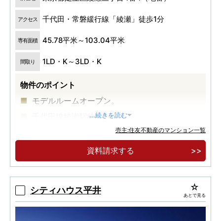
千代田・常磐緩行線「綾瀬」徒歩1分
アクセス
45.78平米～103.04平米
専有面積
1LD・K～3LD・K
間取り
物件のポイント
モデルルームオープン。
千代田線綾瀬駅徒歩1分。
...続きを読む
売主:住友不動産のマンション一覧
大規模制震タワーレジデンス。
資料請求する
シティハウス平井
あとで見る