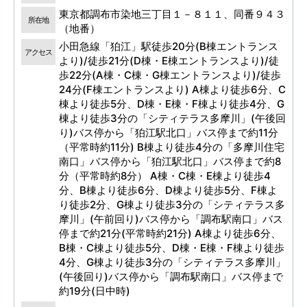
東京都調布市染地三丁目１－８１１、同番９４３
所在地
（地番）
小田急線「狛江」駅徒歩20分(B棟エントランス
アクセス
より)/徒歩21分(D棟・E棟エントランスより)/徒
歩22分(A棟・C棟・G棟エントランスより)/徒歩
24分(F棟エントランスより) A棟より徒歩6分、C
棟より徒歩5分、D棟・E棟・F棟より徒歩4分、G
棟より徒歩3分の「シティテラス多摩川」(午後回
り)バス停から「狛江駅北口」バス停まで約11分
（平常時約11分) B棟より徒歩4分の「多摩川住宅
南口」バス停から「狛江駅北口」バス停まで約8
分（平常時約8分） A棟・C棟・E棟より徒歩4
分、B棟より徒歩6分、D棟より徒歩5分、F棟よ
り徒歩2分、G棟より徒歩3分の「シティテラス多
摩川」(午前回り)バス停から「調布駅南口」バス
停まで約21分(平常時約21分) A棟より徒歩6分、
B棟・C棟より徒歩5分、D棟・E棟・F棟より徒歩
4分、G棟より徒歩3分の「シティテラス多摩川」
(午後回り)バス停から「調布駅南口」バス停まで
約19分(日中時)