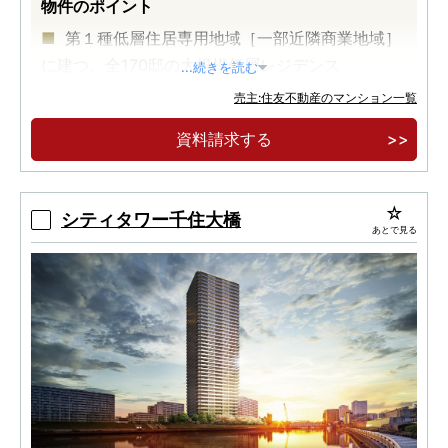
物件のポイント
第１種低層住居専用地域［一部近隣商業地域］
に建つ、全170邸の大規模低層レジデンス
...続きを読む
西武新宿線「上石神井」駅徒歩11分。吉祥寺ま
売主:住友不動産のマンション一覧
では、豊富なバス便で便利にアクセス。
資料請求する
実物体感・竣工済物件、眺望や日照条件等を、
ご自身で体感いただけます
シティタワー千住大橋
あとで見る