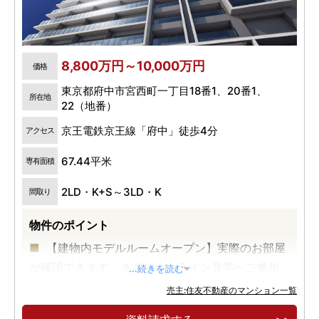
8,800万円～10,000万円
価格
東京都府中市宮西町一丁目18番1、20番1、
所在地
22（地番）
京王電鉄京王線「府中」徒歩4分
アクセス
67.44平米
専有面積
2LD・K+S～3LD・K
間取り
物件のポイント
【建物内モデルルームオープン】実際のお部屋
が確認できます、まずはオンライン見学へご参加
...続きを読む
ください。
売主:住友不動産のマンション一覧
府中」駅徒歩4分、「府中本町」も徒歩10分で