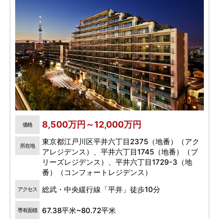
8,500万円～12,000万円
価格
東京都江戸川区平井六丁目2375（地番）（アク
所在地
アレジデンス）、平井六丁目1745（地番）（ブ
リーズレジデンス）、平井六丁目1729-3（地
番）（コンフォートレジデンス）
総武・中央緩行線「平井」徒歩10分
アクセス
67.38平米~80.72平米
専有面積