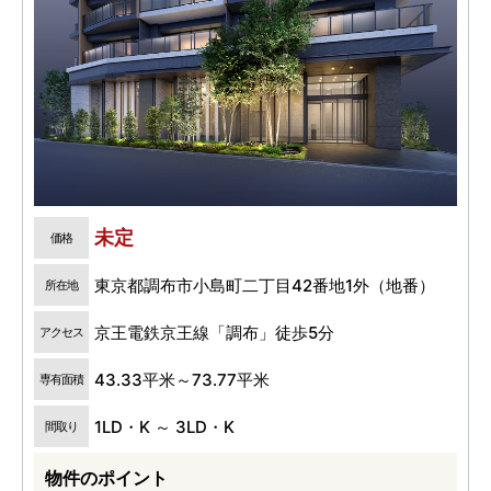
未定
価格
東京都調布市小島町二丁目42番地1外（地番）
所在地
京王電鉄京王線「調布」徒歩5分
アクセス
43.33平米～73.77平米
専有面積
1LD・K ～ 3LD・K
間取り
物件のポイント