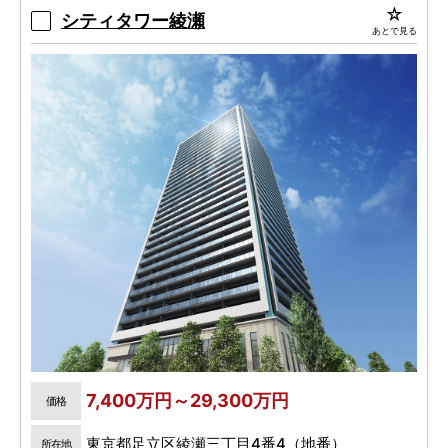
な内廊下設計。ZEH-M Oriented 省エネ住宅。
シティタワー綾瀬
あとで見る
7,400万円～29,300万円
価格
東京都足立区綾瀬三丁目4番4（地番）
所在地