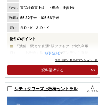
東武鉄道東上線「上板橋」徒歩1分
アクセス
55.32平米～105.66平米
専有面積
2LD・K～3LD・K
間取り
物件のポイント
「池袋」駅まで直通1駅アクセス（準急利用
時）。「上板橋」駅ペデストリアンデッキ直結
...続きを読む
（予定）徒歩１分。
売主:住友不動産のマンション一覧
約1.7haの駅前大規模再開発エリアに誕生する
資料請求する
全３１３邸・地上26階建タワーレジデンス。
開放的なグランドエントランス・ホテルライク
な内廊下設計・多彩な共用施設もご用意。
シティタワーズ上板橋セントラル
あとで見る