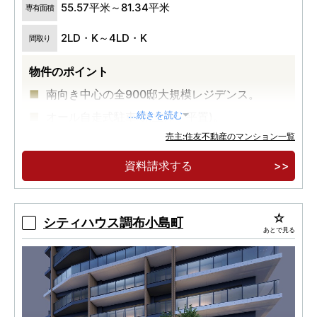
55.57平米～81.34平米
専有面積
2LD・K～4LD・K
間取り
物件のポイント
南向き中心の全900邸大規模レジデンス。
オール自走式駐車場(立体・平置)。
...続きを読む
売主:住友不動産のマンション一覧
2027年3月引渡し可能(2026年11月契約分ま
で)。
資料請求する
シティハウス調布小島町
あとで見る