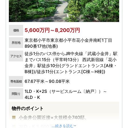
5,600万円～8,200万円
価格
東京都小平市東京都小平市花小金井南町1丁目
所在地
890番17他(地番)
徒歩1分のバス停からJR中央線「武蔵小金井」駅
アクセス
までバス15分（平常時13分） 西武新宿線「花小
金井」駅徒歩10分(グランドエントランス[A棟・
B棟])/徒歩11分(エントランス[C棟～H棟])
67.67平米～90.08平米
専有面積
1LD・K+2S（サービスルーム〔納戸〕）～
間取り
4LD・K
物件のポイント
小金井公園近接×大規模全740邸。
3LD・K 5,600万円～ 。
...続きを読む