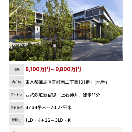
8,100万円～9,800万円
価格
東京都練馬区関町南二丁目101番1（地番）
所在地
西武鉄道新宿線「上石神井」徒歩11分
アクセス
67.34平米～70.27平米
専有面積
1LD・K＋2S～3LD・K
間取り