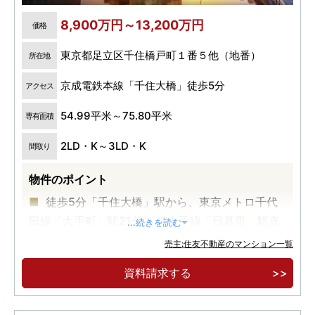
8,900万円～13,200万円
価格
東京都足立区千住橋戸町１番５他（地番）
所在地
京成電鉄本線「千住大橋」徒歩5分
アクセス
54.99平米～75.80平米
専有面積
2LD・K～3LD・K
間取り
物件のポイント
徒歩5分「千住大橋」駅から、東京メトロ千代
田線「大手町」駅21分。JR山手線「日暮里」駅直
...続きを読む
通6分。
売主:住友不動産のマンション一覧
【先着順販売受付】2LD・K/8,900万円～。42
資料請求する
階建て超高層大規模制振タワーレジデンス。
【実物見学可能】安心の24時間有人管理、快適