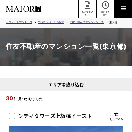
あとで見る
最近見た
リスト
物件
メジャーセブントップ
デベロッパーから探す
住友不動産のマンション一覧
東京都
住友不動産のマンション一覧(東京都)
エリアを絞り込む
30
件 見つかりました
シティタワーズ上板橋イースト
あとで見る