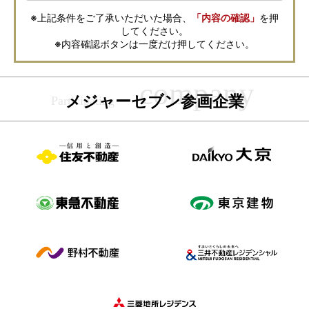
に、お客様の個人情報をサービスご利用の控えとして一定期間保管いたし
ます。 ご記入の内容が不明瞭で資料をお送りできない場合、その他当社が
※上記条件をご了承いただいた場合、
「内容の確認」
を押
本サービスを円滑に運用するために必要な範囲において、直接メジャーセ
してください。
ブンから確認のご連絡をさせていただくことがありますので、あらかじめ
ご了承ください。
※内容確認ボタンは一度だけ押してください。
メジャーセブンの個人情報の取扱い方針については
こちら
をご覧くださ
い。
メジャーセブン参画企業