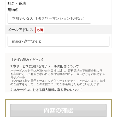
町名・番地
建物名
メールアドレス
必須
【必ずお読みください】
1.本サービスにおける電子メールの配信について
本サービスをお申込み頂いたお客様に対し、資料請求先不動産会社より、
お客様にとって有益と思われる物件情報等の広告・宣伝などを内容とする
電子メール
（いわゆる特定電子メール）を送信させていただくことがあります。資料
のご請求をもって、この送信についてご承諾頂けたものといたします。
2.本サービスにおける個人情報の取り扱いについて
本サービスは、メジャーセブンが窓口となり、お客様からの物件お問合せ
について、不動産会社に対して仲介・転送を行うものです。
本フォームからお客様が記入・登録された個人情報は、ダイレクトメール
などの資料送付・電子メールの送信・電話連絡などの目的で資料請求先不
動産会社が利用・保管します。資料請求先不動産会社が保管する個人情報
の取扱いについては、各不動産会社に直接お問合せください。
また、上記とは別にメジャーセブンでは本サービスを円滑に運用するため