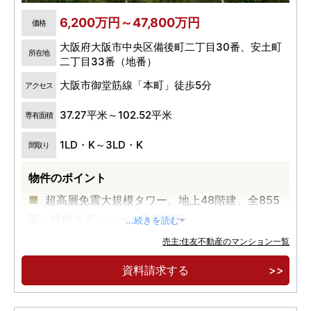
6,200万円～47,800万円
価格
大阪府大阪市中央区備後町二丁目30番、安土町
所在地
二丁目33番（地番）
大阪市御堂筋線「本町」徒歩5分
アクセス
37.27平米～102.52平米
専有面積
1LD・K～3LD・K
間取り
物件のポイント
超高層免震大規模タワー。地上48階建、全855
邸。棟内モデルルーム見学可能。
...続きを読む
御堂筋線「本町」駅徒歩5分、堺筋線「堺筋本
売主:住友不動産のマンション一覧
町」駅徒歩3分(大阪メトロ)
資料請求する
大阪2大都市「梅田」「難波」約2㎞圏。