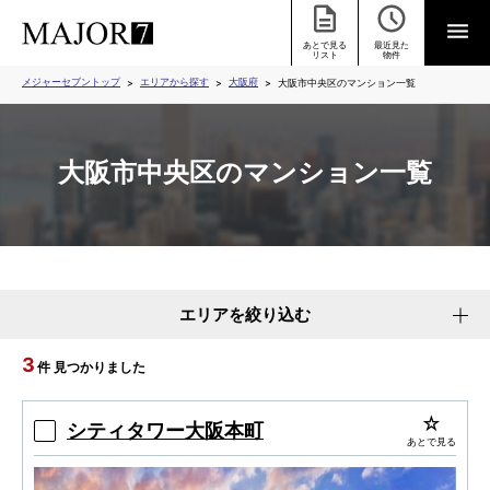
あとで見る
最近見た
リスト
物件
メジャーセブントップ
エリアから探す
大阪府
大阪市中央区のマンション一覧
大阪市中央区のマンション一覧
エリアを絞り込む
3
件 見つかりました
シティタワー大阪本町
あとで見る