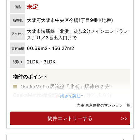
未定
価格
大阪府大阪市中央区今橋1丁目9番1(地番)
所在地
大阪市堺筋線「北浜」徒歩2分メインエントラン
アクセス
スより／3番出入口まで
60.69m2～156.27m2
専有面積
2LDK・3LDK
間取り
物件のポイント
OsakaMetro堺筋線「北浜」駅徒歩２分・
OsakaMetro御堂筋線「淀屋橋」駅徒歩８分
...続きを読む
角部屋率約76％ ※総戸数142戸中109戸が角住
売主:東京建物のマンション一覧
戸免震タワーレジデンス
物件エントリーする
中之島の潤いを一望する開放的な眺望