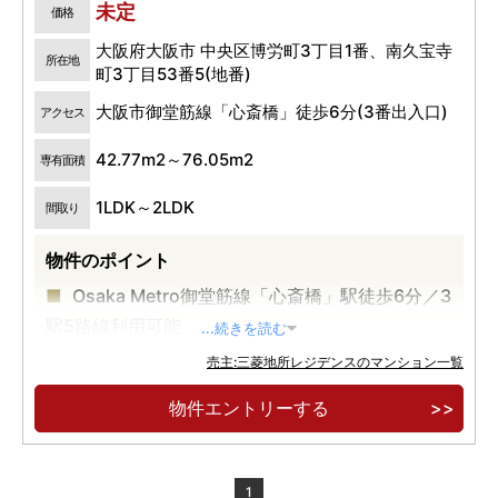
未定
価格
大阪府大阪市 中央区博労町3丁目1番、南久宝寺
所在地
町3丁目53番5(地番)
大阪市御堂筋線「心斎橋」徒歩6分(3番出入口)
アクセス
42.77m2～76.05m2
専有面積
1LDK～2LDK
間取り
物件のポイント
Osaka Metro御堂筋線「心斎橋」駅徒歩6分／3
駅5路線利用可能
...続きを読む
住まいの「御堂筋最前列エリア」に心斎橋最高
売主:三菱地所レジデンスのマンション一覧
層免震タワー誕生
物件エントリーする
華麗なる御堂筋ランウェイを庭に
1