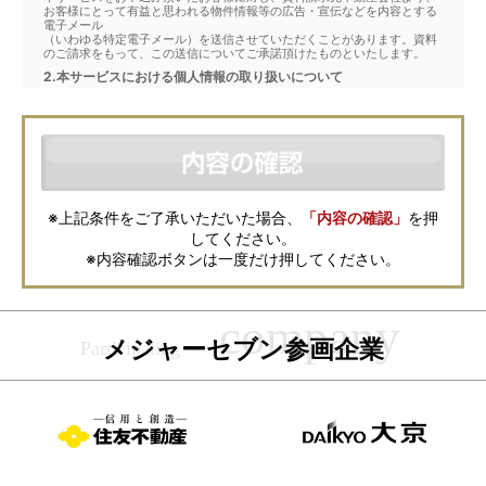
お客様にとって有益と思われる物件情報等の広告・宣伝などを内容とする
電子メール
（いわゆる特定電子メール）を送信させていただくことがあります。資料
のご請求をもって、この送信についてご承諾頂けたものといたします。
2.本サービスにおける個人情報の取り扱いについて
本サービスは、メジャーセブンが窓口となり、お客様からの物件お問合せ
について、不動産会社に対して仲介・転送を行うものです。
本フォームからお客様が記入・登録された個人情報は、ダイレクトメール
などの資料送付・電子メールの送信・電話連絡などの目的で資料請求先不
動産会社が利用・保管します。資料請求先不動産会社が保管する個人情報
の取扱いについては、各不動産会社に直接お問合せください。
また、上記とは別にメジャーセブンでは本サービスを円滑に運用するため
に、お客様の個人情報をサービスご利用の控えとして一定期間保管いたし
ます。 ご記入の内容が不明瞭で資料をお送りできない場合、その他当社が
※上記条件をご了承いただいた場合、
「内容の確認」
を押
本サービスを円滑に運用するために必要な範囲において、直接メジャーセ
してください。
ブンから確認のご連絡をさせていただくことがありますので、あらかじめ
ご了承ください。
※内容確認ボタンは一度だけ押してください。
メジャーセブンの個人情報の取扱い方針については
こちら
をご覧くださ
い。
メジャーセブン参画企業