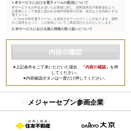
1.本サービスにおける電子メールの配信について
本サービスをお申込み頂いたお客様に対し、資料請求先不動産会社より、
お客様にとって有益と思われる物件情報等の広告・宣伝などを内容とする
電子メール
（いわゆる特定電子メール）を送信させていただくことがあります。資料
のご請求をもって、この送信についてご承諾頂けたものといたします。
2.本サービスにおける個人情報の取り扱いについて
本サービスは、メジャーセブンが窓口となり、お客様からの物件お問合せ
について、不動産会社に対して仲介・転送を行うものです。
本フォームからお客様が記入・登録された個人情報は、ダイレクトメール
などの資料送付・電子メールの送信・電話連絡などの目的で資料請求先不
動産会社が利用・保管します。資料請求先不動産会社が保管する個人情報
の取扱いについては、各不動産会社に直接お問合せください。
また、上記とは別にメジャーセブンでは本サービスを円滑に運用するため
に、お客様の個人情報をサービスご利用の控えとして一定期間保管いたし
ます。 ご記入の内容が不明瞭で資料をお送りできない場合、その他当社が
※上記条件をご了承いただいた場合、
「内容の確認」
を押
本サービスを円滑に運用するために必要な範囲において、直接メジャーセ
してください。
ブンから確認のご連絡をさせていただくことがありますので、あらかじめ
ご了承ください。
※内容確認ボタンは一度だけ押してください。
メジャーセブンの個人情報の取扱い方針については
こちら
をご覧くださ
い。
メジャーセブン参画企業