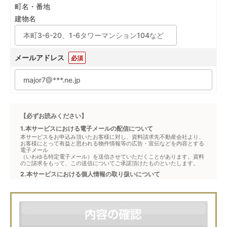
町名・番地
建物名
メールアドレス
必須
【必ずお読みください】
1.本サービスにおける電子メールの配信について
本サービスをお申込み頂いたお客様に対し、資料請求先不動産会社より、
お客様にとって有益と思われる物件情報等の広告・宣伝などを内容とする
電子メール
（いわゆる特定電子メール）を送信させていただくことがあります。資料
のご請求をもって、この送信についてご承諾頂けたものといたします。
2.本サービスにおける個人情報の取り扱いについて
本サービスは、メジャーセブンが窓口となり、お客様からの物件お問合せ
について、不動産会社に対して仲介・転送を行うものです。
本フォームからお客様が記入・登録された個人情報は、ダイレクトメール
などの資料送付・電子メールの送信・電話連絡などの目的で資料請求先不
動産会社が利用・保管します。資料請求先不動産会社が保管する個人情報
の取扱いについては、各不動産会社に直接お問合せください。
また、上記とは別にメジャーセブンでは本サービスを円滑に運用するため