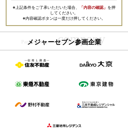
に、お客様の個人情報をサービスご利用の控えとして一定期間保管いたし
ます。 ご記入の内容が不明瞭で資料をお送りできない場合、その他当社が
※上記条件をご了承いただいた場合、
「内容の確認」
を押
本サービスを円滑に運用するために必要な範囲において、直接メジャーセ
してください。
ブンから確認のご連絡をさせていただくことがありますので、あらかじめ
ご了承ください。
※内容確認ボタンは一度だけ押してください。
メジャーセブンの個人情報の取扱い方針については
こちら
をご覧くださ
い。
メジャーセブン参画企業