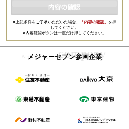
などの資料送付・電子メールの送信・電話連絡などの目的で資料請求先不
動産会社が利用・保管します。資料請求先不動産会社が保管する個人情報
の取扱いについては、各不動産会社に直接お問合せください。
また、上記とは別にメジャーセブンでは本サービスを円滑に運用するため
に、お客様の個人情報をサービスご利用の控えとして一定期間保管いたし
ます。 ご記入の内容が不明瞭で資料をお送りできない場合、その他当社が
※上記条件をご了承いただいた場合、
「内容の確認」
を押
本サービスを円滑に運用するために必要な範囲において、直接メジャーセ
してください。
ブンから確認のご連絡をさせていただくことがありますので、あらかじめ
ご了承ください。
※内容確認ボタンは一度だけ押してください。
メジャーセブンの個人情報の取扱い方針については
こちら
をご覧くださ
い。
メジャーセブン参画企業