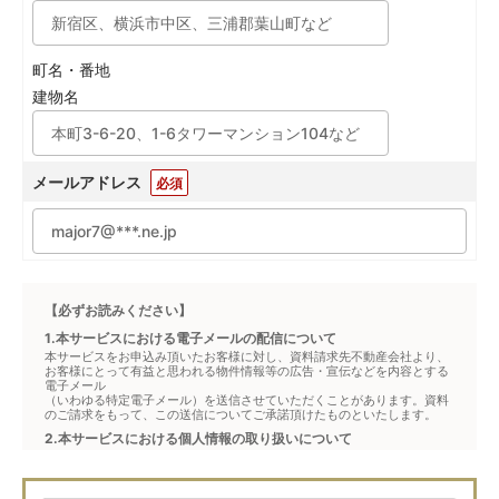
町名・番地
建物名
メールアドレス
必須
【必ずお読みください】
1.本サービスにおける電子メールの配信について
本サービスをお申込み頂いたお客様に対し、資料請求先不動産会社より、
お客様にとって有益と思われる物件情報等の広告・宣伝などを内容とする
電子メール
（いわゆる特定電子メール）を送信させていただくことがあります。資料
のご請求をもって、この送信についてご承諾頂けたものといたします。
2.本サービスにおける個人情報の取り扱いについて
本サービスは、メジャーセブンが窓口となり、お客様からの物件お問合せ
について、不動産会社に対して仲介・転送を行うものです。
本フォームからお客様が記入・登録された個人情報は、ダイレクトメール