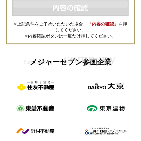
などの資料送付・電子メールの送信・電話連絡などの目的で資料請求先不
動産会社が利用・保管します。資料請求先不動産会社が保管する個人情報
の取扱いについては、各不動産会社に直接お問合せください。
また、上記とは別にメジャーセブンでは本サービスを円滑に運用するため
に、お客様の個人情報をサービスご利用の控えとして一定期間保管いたし
ます。 ご記入の内容が不明瞭で資料をお送りできない場合、その他当社が
※上記条件をご了承いただいた場合、
「内容の確認」
を押
本サービスを円滑に運用するために必要な範囲において、直接メジャーセ
してください。
ブンから確認のご連絡をさせていただくことがありますので、あらかじめ
ご了承ください。
※内容確認ボタンは一度だけ押してください。
メジャーセブンの個人情報の取扱い方針については
こちら
をご覧くださ
い。
メジャーセブン参画企業