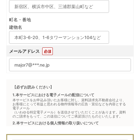
町名・番地
建物名
メールアドレス
必須
【必ずお読みください】
1.本サービスにおける電子メールの配信について
本サービスをお申込み頂いたお客様に対し、資料請求先不動産会社より、
お客様にとって有益と思われる物件情報等の広告・宣伝などを内容とする
電子メール
（いわゆる特定電子メール）を送信させていただくことがあります。資料
のご請求をもって、この送信についてご承諾頂けたものといたします。
2.本サービスにおける個人情報の取り扱いについて
本サービスは、メジャーセブンが窓口となり、お客様からの物件お問合せ
について、不動産会社に対して仲介・転送を行うものです。
本フォームからお客様が記入・登録された個人情報は、ダイレクトメール