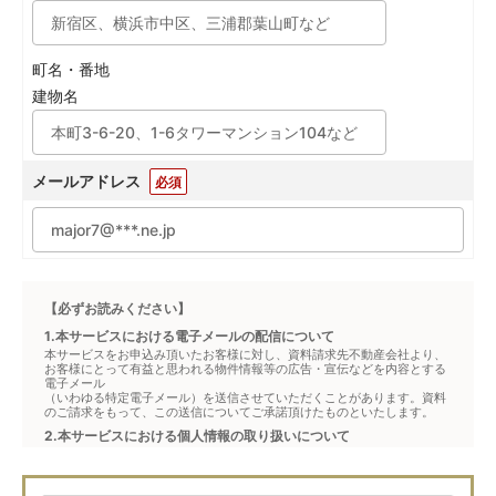
町名・番地
建物名
メールアドレス
必須
【必ずお読みください】
1.本サービスにおける電子メールの配信について
本サービスをお申込み頂いたお客様に対し、資料請求先不動産会社より、
お客様にとって有益と思われる物件情報等の広告・宣伝などを内容とする
電子メール
（いわゆる特定電子メール）を送信させていただくことがあります。資料
のご請求をもって、この送信についてご承諾頂けたものといたします。
2.本サービスにおける個人情報の取り扱いについて
本サービスは、メジャーセブンが窓口となり、お客様からの物件お問合せ
について、不動産会社に対して仲介・転送を行うものです。
本フォームからお客様が記入・登録された個人情報は、ダイレクトメール