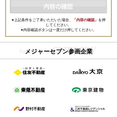
などの資料送付・電子メールの送信・電話連絡などの目的で資料請求先不
動産会社が利用・保管します。資料請求先不動産会社が保管する個人情報
の取扱いについては、各不動産会社に直接お問合せください。
また、上記とは別にメジャーセブンでは本サービスを円滑に運用するため
に、お客様の個人情報をサービスご利用の控えとして一定期間保管いたし
ます。 ご記入の内容が不明瞭で資料をお送りできない場合、その他当社が
※上記条件をご了承いただいた場合、
「内容の確認」
を押
本サービスを円滑に運用するために必要な範囲において、直接メジャーセ
してください。
ブンから確認のご連絡をさせていただくことがありますので、あらかじめ
ご了承ください。
※内容確認ボタンは一度だけ押してください。
メジャーセブンの個人情報の取扱い方針については
こちら
をご覧くださ
い。
メジャーセブン参画企業