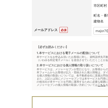
市区町村
町名・番
建物名
メールアドレス
必須
【必ずお読みください】
1.本サービスにおける電子メールの配信について
本サービスをお申込み頂いたお客様に対し、資料請求先不
（いわゆる特定電子メール）を送信させていただくことが
2.本サービスにおける個人情報の取り扱いについて
本サービスは、メジャーセブンが窓口となり、お客様から
本フォームからお客様が記入・登録された個人情報は、ダ
る個人情報の取扱いについては、各不動産会社に直接お問
また、上記とは別にメジャーセブンでは本サービスを円滑に
の他当社が本サービスを円滑に運用するために必要な範囲
メジャーセブンの個人情報の取扱い方針については
こちら