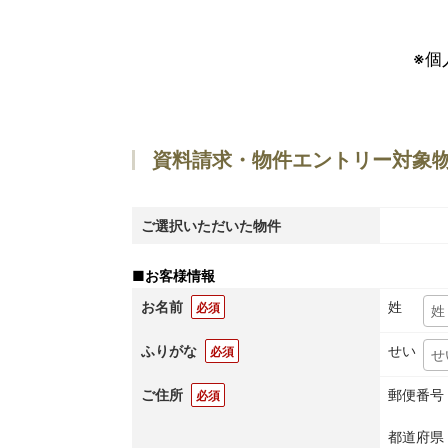
※個
資料請求・物件エントリー対象
ご選択いただいた物件
■
お客様情報
お名前
姓
必須
ふりがな
せい
必須
ご住所
郵便番号
必須
都道府県