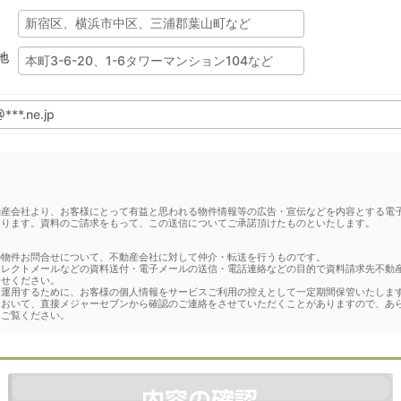
地
動産会社より、お客様にとって有益と思われる物件情報等の広告・宣伝などを内容とする電
あります。資料のご請求をもって、この送信についてご承諾頂けたものといたします。
の物件お問合せについて、不動産会社に対して仲介・転送を行うものです。
イレクトメールなどの資料送付・電子メールの送信・電話連絡などの目的で資料請求先不動
合せください。
運用するために、お客様の個人情報をサービスご利用の控えとして一定期間保管いたします
において、直接メジャーセブンから確認のご連絡をさせていただくことがありますので、あ
をご覧ください。