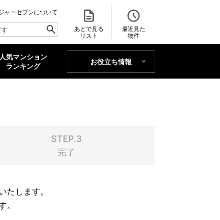
ジャーセブンについて
あとで見る
最近見た
リスト
物件
人気マンション
お役立ち情報
MAJOR'S BLOG
ランキング
トレンドLabo
STEP.3
完了
いたします。
す。