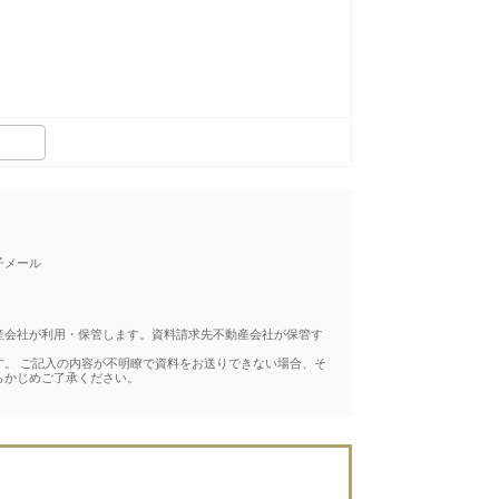
子メール
産会社が利用・保管します。資料請求先不動産会社が保管す
。 ご記入の内容が不明瞭で資料をお送りできない場合、そ
らかじめご了承ください。