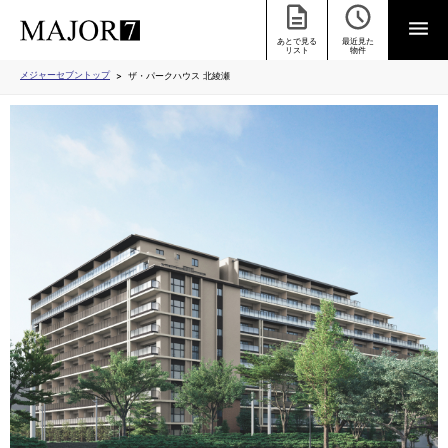
あとで見る
最近見た
リスト
物件
メジャーセブントップ
ザ・パークハウス 北綾瀬