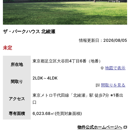
ザ・パークハウス 北綾瀬
情報更新日：2026/08/05
未定
東京都足立区大谷田4丁目6番（地番）
所在地
地図で表示
2LDK～4LDK
間取り
間取りを見る
東京メトロ千代田線「北綾瀬」駅 徒歩7分 ※1番出
アクセス
口
専有面積
6,023.68㎡(売買対象面積)
物件公式ホームページへ