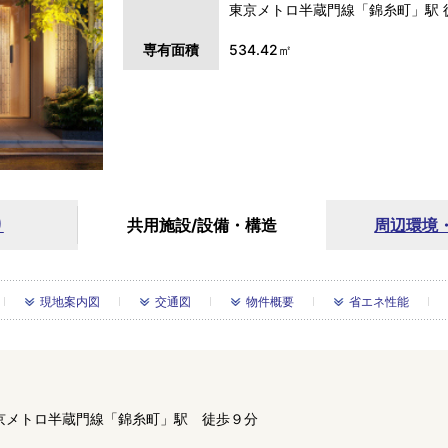
東京メトロ半蔵門線「錦糸町」駅 
専有面積
534.42㎡
り
共用施設/
設備・構造
周辺環境
現地案内図
交通図
物件概要
省エネ性能
京メトロ半蔵門線「錦糸町」駅 徒歩９分