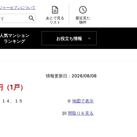
ジャーセブンについて
あとで見る
最近見た
リスト
物件
人気マンション
お役立ち情報
MAJOR'S BLOG
ランキング
トレンドLabo
情報更新日：2026/08/08
円（1戸）
、１４、１５
地図で表示
間取りを見る