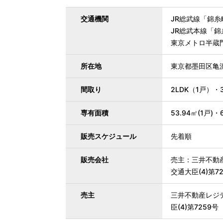
交通機関
JR総武線「錦糸
JR総武本線「錦
東京メトロ半蔵
所在地
東京都墨田区亀
間取り
2LDK（1戸）・
専有面積
53.94㎡(1戸)・
販売スケジュール
先着順
販売会社
売主：三井不動
交通大臣(4)第
売主
三井不動産レジ
臣(4)第7259