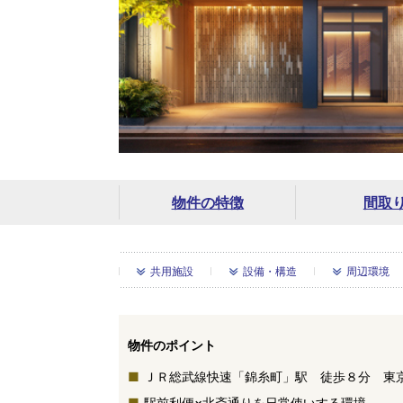
物件の特徴
間取
共用施設
設備・構造
周辺環境
物件のポイント
ＪＲ総武線快速「錦糸町」駅 徒歩８分 東
駅前利便×北斎通りを日常使いする環境