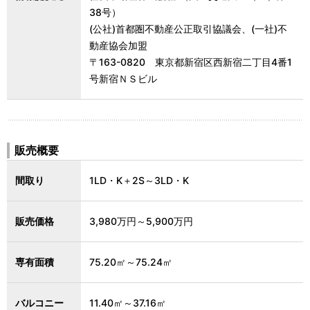
38号）
(公社)首都圏不動産公正取引協議会、(一社)不
動産協会加盟
〒163-0820 東京都新宿区西新宿二丁目4番1
号新宿ＮＳビル
販売概要
間取り
1LD・K＋2S～3LD・K
販売価格
3,980万円～5,900万円
専有面積
75.20㎡～75.24㎡
バルコニー
11.40㎡～37.16㎡