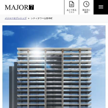
あとで見る
最近見た
リスト
物件
メジャーセブントップ
シティタワー山形本町