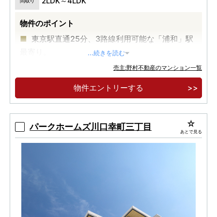
2LDK～4LDK
間取り
物件のポイント
東京駅直通25分、3路線利用可能な「浦和」駅
最寄り。
...続きを読む
住宅街の穏やかさ、商業エリアの利便性を備え
売主:野村不動産のマンション一覧
た「仲町」エリア。
物件エントリーする
全戸南向き・2LDK〜4LDKの多彩なプラン。断
熱等級6取得、認定低炭素建築物。
パークホームズ川口幸町三丁目
あとで見る