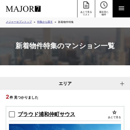
あとで見る
最近見た
リスト
物件
メジャーセブントップ
特集から探す
新着物件特集
新着物件特集のマンション一覧
エリア
2
件 見つかりました
プラウド浦和仲町サウス
あとで見る