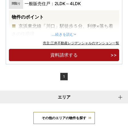
一般販売住戸：2LDK～4LDK
間取り
物件のポイント
京浜東北線「川口」駅徒歩５分、利便×落ち着
きの住環境
...続きを読む
地上６階建の低層邸宅
売主:三井不動産レジデンシャルのマンション一覧
最上階メゾネット住戸、１階テラス付き住戸な
資料請求する
どの多彩なプランバリエーション
1
エリア
その他のエリアの物件を探す