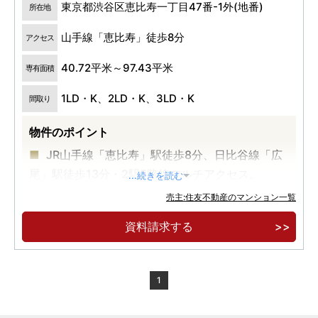
東京都渋谷区恵比寿一丁目47番-1外(地番)
所在地
山手線「恵比寿」徒歩8分
アクセス
40.72平米～97.43平米
専有面積
1LD・K、2LD・K、3LD・K
間取り
物件のポイント
JR山手線「恵比寿」駅徒歩8分、日比谷線「広
尾」駅徒歩13分・2駅5路線マルチアクセス。
...続きを読む
JR山手線の内側立地・恵比寿駅エリア最大・地
売主:住友不動産のマンション一覧
上 23 階建全310邸の大規模制震タワーマ ンショ
資料請求する
ン。
豊富な間取り・コンシェルジュサービス・各階
ゴミ置場・車寄せ・パーティールーム・オー ナー
1
ズスイート。