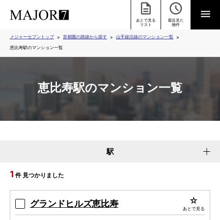
あとで見る
最近見た
リスト
物件
メジャーセブントップ
首都圏の路線から探す
山手線沿線のマンション一覧
恵比寿駅のマンション一覧
恵比寿駅のマンション一覧
駅
1
件 見つかりました
グランドヒルズ恵比寿
あとで見る