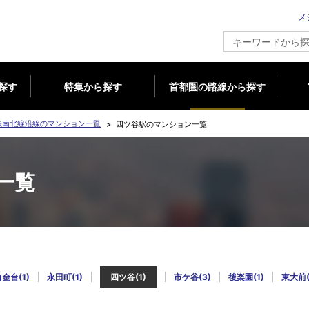
メ
新築マンション情報ならメジャーセブン
探す
特集から探す
首都圏の路線から探す
鉄南北線沿線のマンション一覧
四ツ谷駅のマンション一覧
一覧
金台(1)
永田町(1)
四ツ谷(1)
市ケ谷(3)
後楽園(1)
東大前(