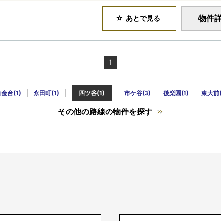
物件
あとで見る
1
金台(1)
永田町(1)
四ツ谷(1)
市ケ谷(3)
後楽園(1)
東大前(
その他の路線の物件を探す