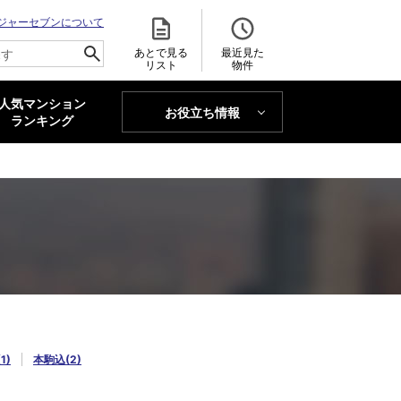
ジャーセブンについて
あとで見る
最近見た
リスト
物件
人気マンション
お役立ち情報
MAJOR'S BLOG
ランキング
トレンドLabo
1)
本駒込(2)