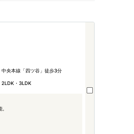
中央本線「四ツ谷」徒歩3分
2LDK・3LDK
能。