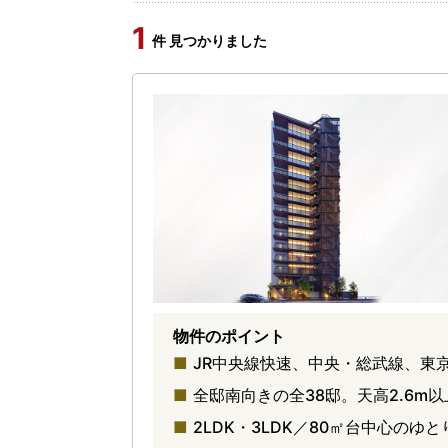
1
件 見つかりました
物件のポイント
JR中央線快速、中央・総武線、東
全邸南向きの全38邸。天高2.6
2LDK・3LDK／80㎡台中心のゆ