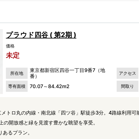
プラウド四谷 ( 第2期 )
価格
未定
東京都新宿区四谷一丁目9番7（地
所在地
アクセス
番）
70.07～84.42m2
専有面積
間取り
京メトロ丸の内線・南北線「四ツ谷」駅徒歩3分。4路線利用可
m以上の開放感と緑を見渡す豊かな眺望を享受。
とりあるプラン。