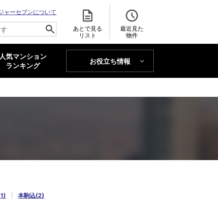
ジャーセブンについて
あとで見る
最近見た
リスト
物件
人気マンション
お役立ち情報
MAJOR'S BLOG
ランキング
トレンドLabo
1)
本駒込(2)