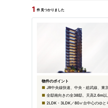
1
件 見つかりました
物件のポイント
JR中央線快速、中央・総武線、東
全邸南向きの全38邸。天高2.6
2LDK・3LDK／80㎡台中心のゆ