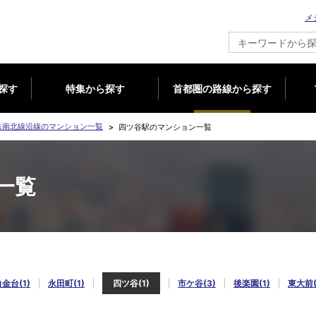
メ
新築マンション情報ならメジャーセブン
探す
特集から探す
首都圏の路線から探す
鉄南北線沿線のマンション一覧
四ツ谷駅のマンション一覧
一覧
金台(1)
永田町(1)
四ツ谷(1)
市ケ谷(3)
後楽園(1)
東大前(