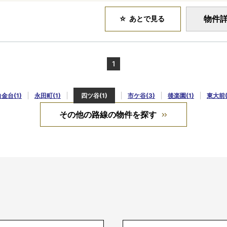
物件
あとで見る
1
金台(1)
永田町(1)
四ツ谷(1)
市ケ谷(3)
後楽園(1)
東大前(
その他の路線の物件を探す