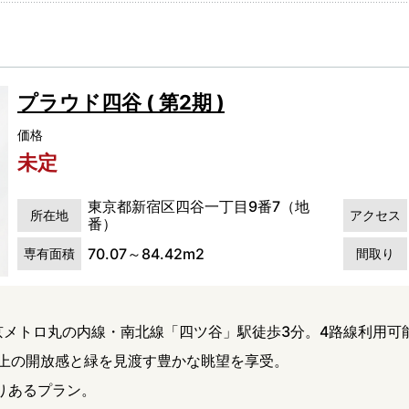
プラウド四谷 ( 第2期 )
価格
未定
東京都新宿区四谷一丁目9番7（地
所在地
アクセス
番）
70.07～84.42m2
専有面積
間取り
京メトロ丸の内線・南北線「四ツ谷」駅徒歩3分。4路線利用可
m以上の開放感と緑を見渡す豊かな眺望を享受。
とりあるプラン。