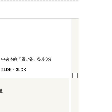
中央本線「四ツ谷」徒歩3分
2LDK・3LDK
能。