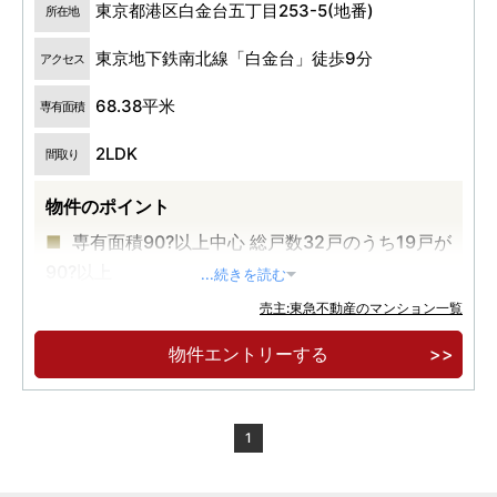
東京都港区白金台五丁目253-5(地番)
所在地
東京地下鉄南北線「白金台」徒歩9分
アクセス
68.38平米
専有面積
2LDK
間取り
物件のポイント
専有面積90?以上中心 総戸数32戸のうち19戸が
90?以上
...続きを読む
都営三田線・東京メトロ南北線の2路線が利用
売主:東急不動産のマンション一覧
可能
物件エントリーする
1