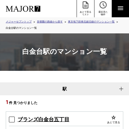
あとで見る
最近見た
リスト
物件
メジャーセブントップ
首都圏の路線から探す
東京地下鉄南北線沿線のマンション一覧
白金台駅のマンション一覧
白金台駅のマンション一覧
駅
1
件 見つかりました
ブランズ白金台五丁目
あとで見る