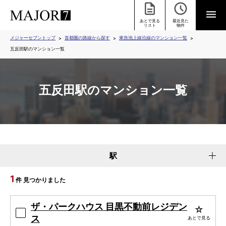
あとで見る
最近見た
リスト
物件
メジャーセブントップ
首都圏の路線から探す
東急池上線沿線のマンション一覧
五反田駅のマンション一覧
五反田駅のマンション一覧
駅
1
件 見つかりました
ザ・パークハウス 目黒不動前レジデン
ス
あとで見る