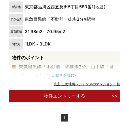
東京都品川区西五反田5丁目583番1(地番)
所在地
東急目黒線「不動前」徒歩3分※駅舎
アクセス
31.98m2～70.95m2
専有面積
1LDK～3LDK
間取り
物件のポイント
東急目黒線「不動前」駅徒歩3分。山手線「目
黒」駅、「五反田」駅が徒歩圏に。
...続きを読む
目黒川や林試の森公園など都心にいながら自然
売主:三菱地所レジデンスのマンション一覧
を感じられる立地。
物件エントリーする
南西向き2LDK・3LDKを中心とした配棟計画。
モダンと自然の融合を目指した 総戸数126戸の大
規模レジデンス。
1