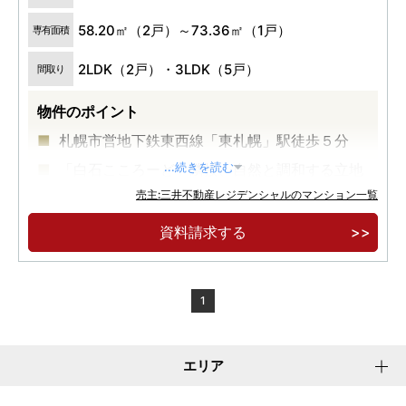
58.20㎡（2戸）～73.36㎡（1戸）
専有面積
2LDK（2戸）・3LDK（5戸）
間取り
物件のポイント
札幌市営地下鉄東西線「東札幌」駅徒歩５分
「白石こころーど」隣接、自然と調和する立地
...続きを読む
環境
売主:三井不動産レジデンシャルのマンション一覧
北海道初！「ウルトラファインバブル給湯シス
資料請求する
テム」採用
1
エリア