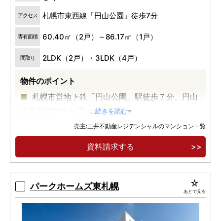
札幌市東西線「円山公園」徒歩7分
アクセス
60.40㎡（2戸）～86.17㎡（1戸）
専有面積
2LDK（2戸）・3LDK（4戸）
間取り
物件のポイント
札幌市営地下鉄「円山公園」駅徒歩７分、円山
エリアのゲートプレイスに誕生
...続きを読む
暮らしの質を高めるゆとりの広さ、８０㎡超３
売主:三井不動産レジデンシャルのマンション一覧
ＬＤＫプラン中心
資料請求する
北海道初！次世代型宅配システム「Ｐａｂｂｉ
ｔ」採用
パークホームズ東札幌
あとで見る