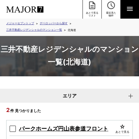
あとで見る
最近見た
リスト
物件
メジャーセブントップ
デベロッパーから探す
三井不動産レジデンシャルのマンション一覧
北海道
三井不動産レジデンシャルのマンション
一覧(北海道)
エリア
2
件 見つかりました
パークホームズ円山表参道フロント
あとで見る