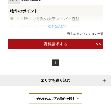
物件のポイント
２２時まで営業の大型スーパー直結
生活利便施設充実の新大工町エリア
...続きを読む
売主:大京のマンション一覧
「新大工町」電停徒歩１分、長崎電気軌道３系
統ご利用可能
資料請求する
1
エリアを絞り込む
その他のエリアの物件を探す