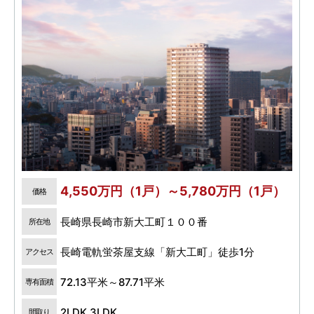
4,550万円（1戸）～5,780万円（1戸）
価格
長崎県長崎市新大工町１００番
所在地
長崎電軌蛍茶屋支線「新大工町」徒歩1分
アクセス
72.13平米～87.71平米
専有面積
2LDK,3LDK
間取り