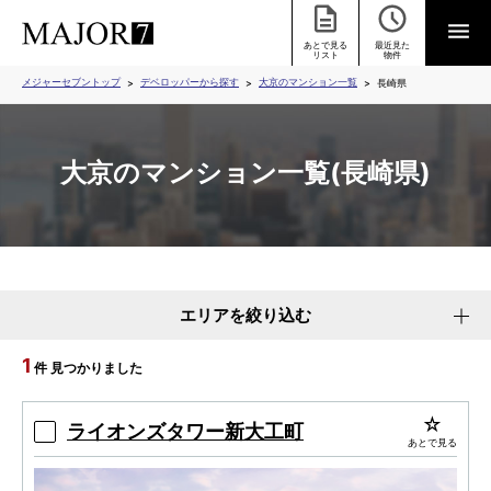
あとで見る
最近見た
リスト
物件
メジャーセブントップ
デベロッパーから探す
大京のマンション一覧
長崎県
大京のマンション一覧(長崎県)
エリアを絞り込む
1
件 見つかりました
ライオンズタワー新大工町
あとで見る