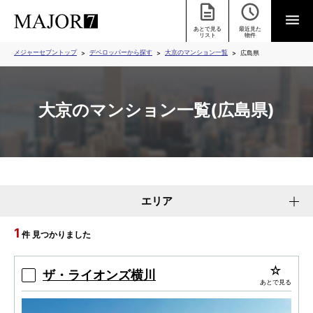
あとで見る
最近見た
リスト
物件
メジャーセブントップ
デベロッパーから探す
大京のマンション一覧
広島県
大京のマンション一覧(広島県)
エリア
1
件 見つかりました
ザ・ライオンズ横川
あとで見る