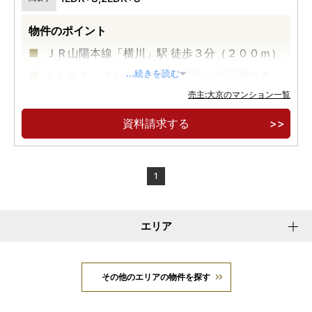
物件のポイント
ＪＲ山陽本線「横川」駅 徒歩３分（２００ｍ）
１ＬＤＫ～３ＬＤＫの住戸プラン 全邸南向き
...続きを読む
売主:大京のマンション一覧
サステナブルな未来 ＺＥＨ－Ｍ Ｏｒｉｅｎｔ
ｅｄ
資料請求する
1
エリア
その他のエリアの物件を探す