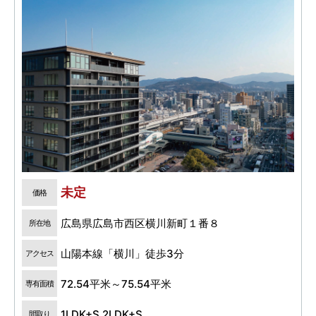
未定
価格
広島県広島市西区横川新町１番８
所在地
山陽本線「横川」徒歩3分
アクセス
72.54平米～75.54平米
専有面積
1LDK+S,2LDK+S
間取り