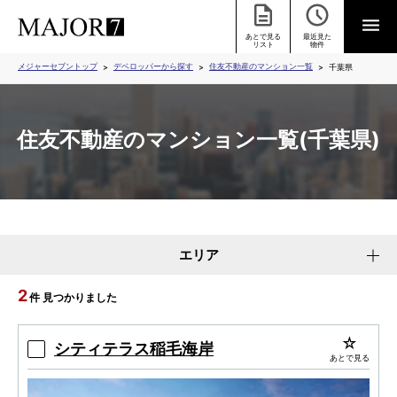
あとで見る
最近見た
リスト
物件
メジャーセブントップ
デベロッパーから探す
住友不動産のマンション一覧
千葉県
住友不動産のマンション一覧(千葉県)
エリア
2
件 見つかりました
シティテラス稲毛海岸
あとで見る