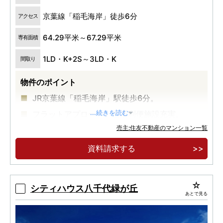
京葉線「稲毛海岸」徒歩6分
アクセス
64.29平米～67.29平米
専有面積
1LD・K+2S～3LD・K
間取り
物件のポイント
JR京葉線「稲毛海岸」駅徒歩6分。
フラットアプローチ、生活利便施設充実。
...続きを読む
売主:住友不動産のマンション一覧
建物内モデルルームオープン。
資料請求する
シティハウス八千代緑が丘
あとで見る