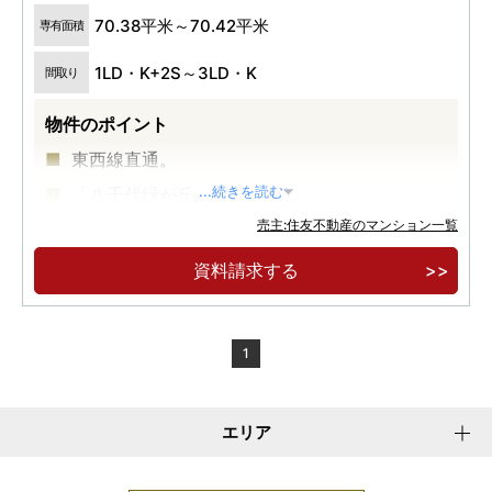
70.38平米～70.42平米
専有面積
1LD・K+2S～3LD・K
間取り
物件のポイント
東西線直通。
「八千代緑が丘」駅徒歩4分。
...続きを読む
売主:住友不動産のマンション一覧
建物完成。建物内モデルルームオープン。
資料請求する
1
エリア