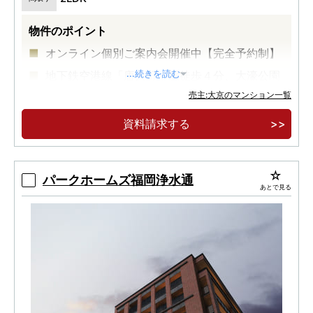
物件のポイント
オンライン個別ご案内会開催中【完全予約制】
地下鉄空港線「唐人町」駅徒歩４分、大濠公園
...続きを読む
へ徒歩３分。
売主:大京のマンション一覧
全邸南向き・全１５邸のプライベートレジデン
資料請求する
ス誕生。
パークホームズ福岡浄水通
あとで見る