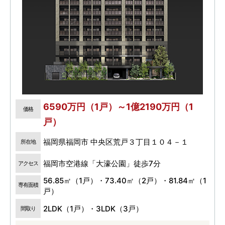
6590万円（1戸）～1億2190万円（1
価格
戸）
福岡県福岡市 中央区荒戸３丁目１０４－１
所在地
福岡市空港線「大濠公園」徒歩7分
アクセス
56.85㎡（1戸）・73.40㎡（2戸）・81.84㎡（1
専有面積
戸）
2LDK（1戸）・3LDK（3戸）
間取り