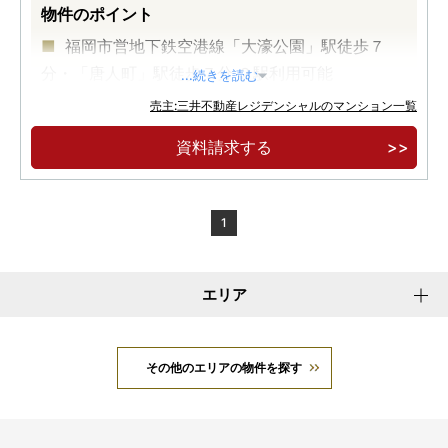
物件のポイント
福岡市営地下鉄空港線「大濠公園」駅徒歩７
分・「唐人町」駅徒歩７分 ２駅利用可能
...続きを読む
都市機能と自然の潤いを享受する「大濠公園」
売主:三井不動産レジデンシャルのマンション一覧
徒歩５分
資料請求する
クラシカルな品格と、モダンな洗練を纏う
1
エリア
その他のエリアの物件を探す