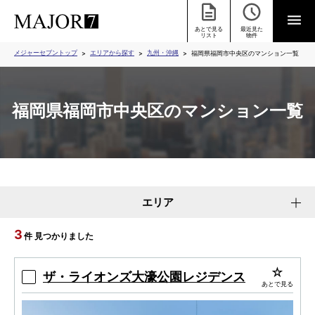
あとで見る
最近見た
リスト
物件
メジャーセブントップ
エリアから探す
九州・沖縄
福岡県福岡市中央区のマンション一覧
福岡県福岡市中央区のマンション一覧
エリア
3
件 見つかりました
ザ・ライオンズ大濠公園レジデンス
あとで見る