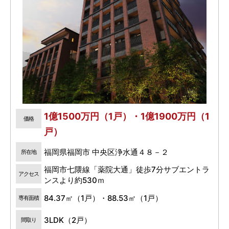
1億1500万円（1戸）・1億1900万円（1
価格
戸）
福岡県福岡市 中央区浄水通４８－２
所在地
福岡市七隈線「薬院大通」徒歩7分サブエントラ
アクセス
ンスより約530ｍ
84.37㎡（1戸）・88.53㎡（1戸）
専有面積
3LDK（2戸）
間取り