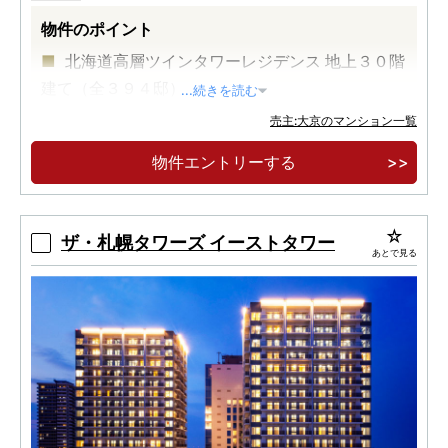
物件のポイント
北海道高層ツインタワーレジデンス 地上３０階
建て（全３９４邸）
...続きを読む
大規模複合開発［住宅・都市公園・商業施設・
売主:大京のマンション一覧
ホテル・病院］
物件エントリーする
北海道発・長期優良住宅認定タワー
ザ・札幌タワーズ イーストタワー
あとで見る