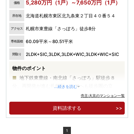
5,280万円（1戸）～7,650万円（1戸）
価格
北海道札幌市東区北九条東２丁目４０番５４
所在地
札幌市東豊線「さっぽろ」徒歩8分
アクセス
60.09平米～80.51平米
専有面積
2LDK+SIC,3LDK,3LDK+WIC,3LDK+WIC+SIC
間取り
物件のポイント
地下鉄東豊線・南北線「さっぽろ」駅徒歩８
分、再開発が進む札幌駅エリアへも徒歩圏の立
...続きを読む
地。
売主:大京のマンション一覧
中高層ＺＥＨ－Ｍ支援事業補助金採択物件。
資料請求する
1