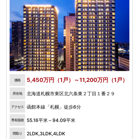
5,450万円（1戸）～11,200万円（1戸）
価格
北海道札幌市東区北六条東２丁目１番２９
所在地
函館本線「札幌」徒歩6分
アクセス
55.16平米～94.09平米
専有面積
2LDK,3LDK,4LDK
間取り