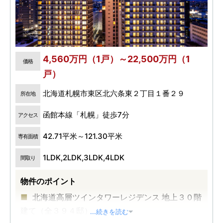
4,560万円（1戸）～22,500万円（1
価格
戸）
北海道札幌市東区北六条東２丁目１番２９
所在地
函館本線「札幌」徒歩7分
アクセス
42.71平米～121.30平米
専有面積
1LDK,2LDK,3LDK,4LDK
間取り
物件のポイント
北海道高層ツインタワーレジデンス 地上３０階
建て（全３９４邸）
...続きを読む