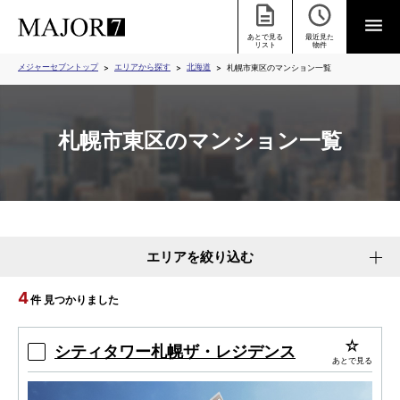
あとで見る
最近見た
リスト
物件
メジャーセブントップ
エリアから探す
北海道
札幌市東区のマンション一覧
札幌市東区のマンション一覧
エリアを絞り込む
4
件 見つかりました
シティタワー札幌ザ・レジデンス
あとで見る