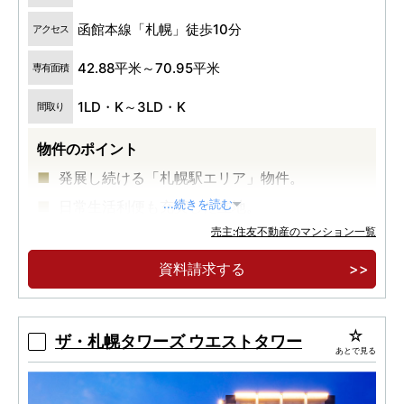
函館本線「札幌」徒歩10分
アクセス
42.88平米～70.95平米
専有面積
1LD・K～3LD・K
間取り
物件のポイント
発展し続ける「札幌駅エリア」物件。
日常生活利便も充実した立地。
...続きを読む
売主:住友不動産のマンション一覧
高いデザイン性を持つ駅近レジデンス。
資料請求する
ザ・札幌タワーズ ウエストタワー
あとで見る