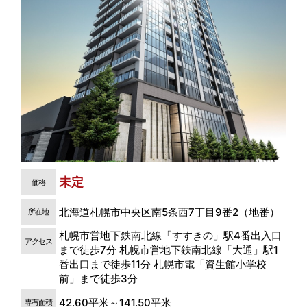
未定
価格
北海道札幌市中央区南5条西7丁目9番2（地番）
所在地
札幌市営地下鉄南北線「すすきの」駅4番出入口
アクセス
まで徒歩7分 札幌市営地下鉄南北線「大通」駅1
番出口まで徒歩11分 札幌市電「資生館小学校
前」まで徒歩3分
42.60平米～141.50平米
専有面積