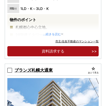
1LD・K～3LD・K
間取り
物件のポイント
札幌都心中心立地。
28階建てタワープロジェクト。
...続きを読む
売主:住友不動産のマンション一覧
コンシェルジュサービス、各階ゴミ置場有り。
資料請求する
ブランズ札幌大通東
あとで見る