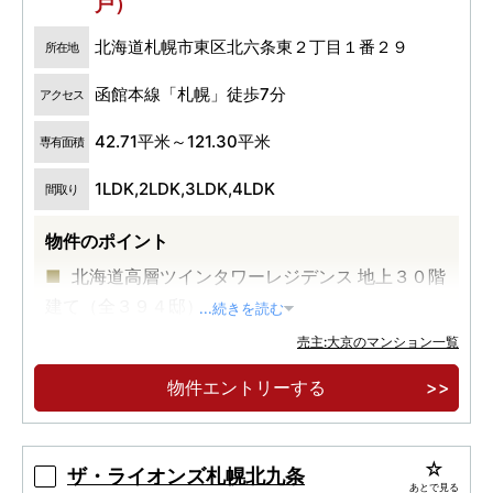
戸）
北海道札幌市東区北六条東２丁目１番２９
所在地
函館本線「札幌」徒歩7分
アクセス
42.71平米～121.30平米
専有面積
1LDK,2LDK,3LDK,4LDK
間取り
物件のポイント
北海道高層ツインタワーレジデンス 地上３０階
建て（全３９４邸）
...続きを読む
大規模複合開発［住宅・都市公園・商業施設・
売主:大京のマンション一覧
ホテル・病院］
物件エントリーする
北海道発・長期優良住宅認定タワー
ザ・ライオンズ札幌北九条
あとで見る