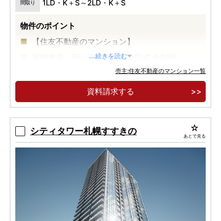
1LD・K＋S～2LD・K＋S
間取り
物件のポイント
【住友不動産のマンション】
実物体感、円山宮ケ丘に堂々完成 全97邸
...続きを読む
売主:住友不動産のマンション一覧
円山公園まで徒歩2分（約150ｍ）
資料請求する
シティタワー札幌すすきの
あとで見る