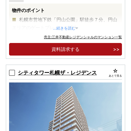
物件のポイント
札幌市営地下鉄「円山公園」駅徒歩７分、円山
エリアのゲートプレイスに誕生
...続きを読む
暮らしの質を高めるゆとりの広さ、８０㎡超３
売主:三井不動産レジデンシャルのマンション一覧
ＬＤＫプラン中心
資料請求する
北海道初！次世代型宅配システム「Ｐａｂｂｉ
ｔ」採用
シティタワー札幌ザ・レジデンス
あとで見る