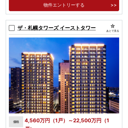
ホテル・病院］
物件エントリーする
北海道発・長期優良住宅認定タワー
ザ・札幌タワーズ イーストタワー
あとで見る
4,560万円（1戸）～22,500万円（1
価格