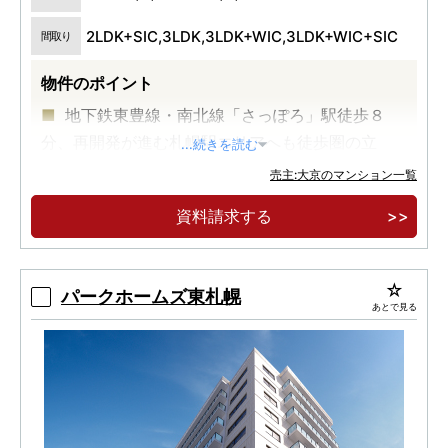
2LDK+SIC,3LDK,3LDK+WIC,3LDK+WIC+SIC
間取り
物件のポイント
地下鉄東豊線・南北線「さっぽろ」駅徒歩８
分、再開発が進む札幌駅エリアへも徒歩圏の立
...続きを読む
地。
売主:大京のマンション一覧
中高層ＺＥＨ－Ｍ支援事業補助金採択物件。
資料請求する
パークホームズ東札幌
あとで見る