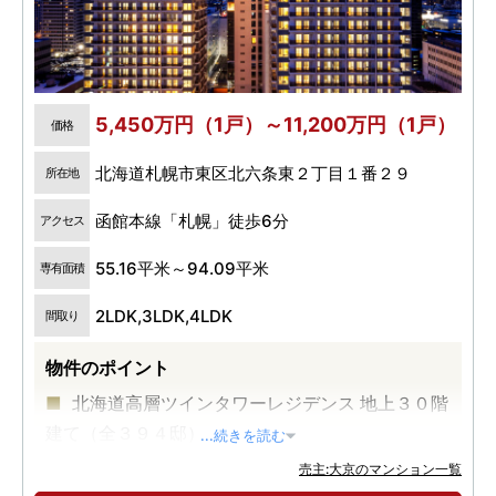
5,450万円（1戸）～11,200万円（1戸）
価格
北海道札幌市東区北六条東２丁目１番２９
所在地
函館本線「札幌」徒歩6分
アクセス
55.16平米～94.09平米
専有面積
2LDK,3LDK,4LDK
間取り
物件のポイント
北海道高層ツインタワーレジデンス 地上３０階
建て（全３９４邸）
...続きを読む
大規模複合開発［住宅・都市公園・商業施設・
売主:大京のマンション一覧