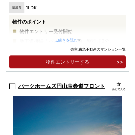
1LDK
間取り
物件のポイント
物件エントリー受付開始！
地下道接続「バスセンター前」駅徒歩2分。
...続きを読む
売主:東急不動産のマンション一覧
大型商業施設「サッポロファクトリー」徒歩2
分。
物件エントリーする
パークホームズ円山表参道フロント
あとで見る