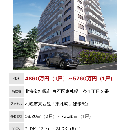
4860万円（1戸）～5760万円（1戸）
価格
北海道札幌市 白石区東札幌二条１丁目２番
所在地
札幌市東西線「東札幌」徒歩5分
アクセス
58.20㎡（2戸）～73.36㎡（1戸）
専有面積
2LDK（2戸）・3LDK（5戸）
間取り