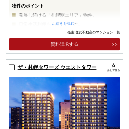
物件のポイント
発展し続ける「札幌駅エリア」物件。
日常生活利便も充実した立地。
...続きを読む
売主:住友不動産のマンション一覧
高いデザイン性を持つ駅近レジデンス。
資料請求する
ザ・札幌タワーズ ウエストタワー
あとで見る