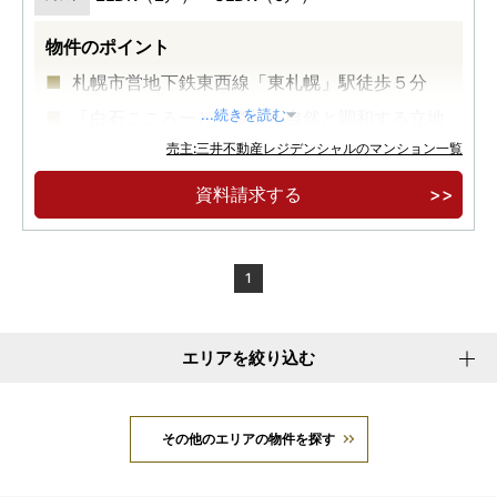
物件のポイント
札幌市営地下鉄東西線「東札幌」駅徒歩５分
「白石こころーど」隣接、自然と調和する立地
...続きを読む
環境
売主:三井不動産レジデンシャルのマンション一覧
北海道初！「ウルトラファインバブル給湯シス
資料請求する
テム」採用
1
エリアを絞り込む
その他のエリアの物件を探す