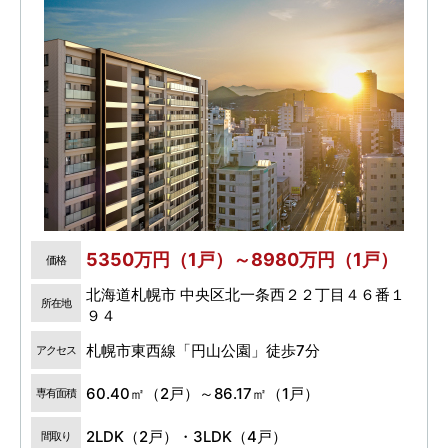
5350万円（1戸）～8980万円（1戸）
価格
北海道札幌市 中央区北一条西２２丁目４６番１
所在地
９４
札幌市東西線「円山公園」徒歩7分
アクセス
60.40㎡（2戸）～86.17㎡（1戸）
専有面積
2LDK（2戸）・3LDK（4戸）
間取り