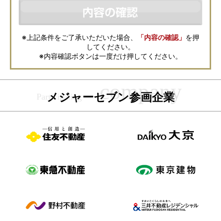
などの資料送付・電子メールの送信・電話連絡などの目的で資料請求先不
動産会社が利用・保管します。資料請求先不動産会社が保管する個人情報
の取扱いについては、各不動産会社に直接お問合せください。
また、上記とは別にメジャーセブンでは本サービスを円滑に運用するため
に、お客様の個人情報をサービスご利用の控えとして一定期間保管いたし
ます。 ご記入の内容が不明瞭で資料をお送りできない場合、その他当社が
※上記条件をご了承いただいた場合、
「内容の確認」
を押
本サービスを円滑に運用するために必要な範囲において、直接メジャーセ
してください。
ブンから確認のご連絡をさせていただくことがありますので、あらかじめ
ご了承ください。
※内容確認ボタンは一度だけ押してください。
メジャーセブンの個人情報の取扱い方針については
こちら
をご覧くださ
い。
メジャーセブン参画企業