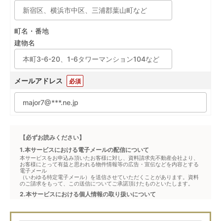
町名・番地
建物名
メールアドレス
必須
【必ずお読みください】
1.本サービスにおける電子メールの配信について
本サービスをお申込み頂いたお客様に対し、資料請求先不動産会社より、
お客様にとって有益と思われる物件情報等の広告・宣伝などを内容とする
電子メール
（いわゆる特定電子メール）を送信させていただくことがあります。資料
のご請求をもって、この送信についてご承諾頂けたものといたします。
2.本サービスにおける個人情報の取り扱いについて
本サービスは、メジャーセブンが窓口となり、お客様からの物件お問合せ
について、不動産会社に対して仲介・転送を行うものです。
本フォームからお客様が記入・登録された個人情報は、ダイレクトメール