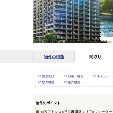
物件の特徴
間取り
共用施設
設備・構造
モデルルー
物件概要
販売概要
物件のポイント
港区アドレス×品川再開発エリア×ウォーター