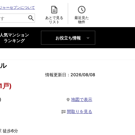
ジャーセブンについて
あとで見る
最近見た
リスト
物件
人気マンション
お役立ち情報
MAJOR'S BLOG
ランキング
トレンドLabo
ナル
情報更新日：2026/08/08
1戸)
)
地図で表示
間取りを見る
 徒歩6分