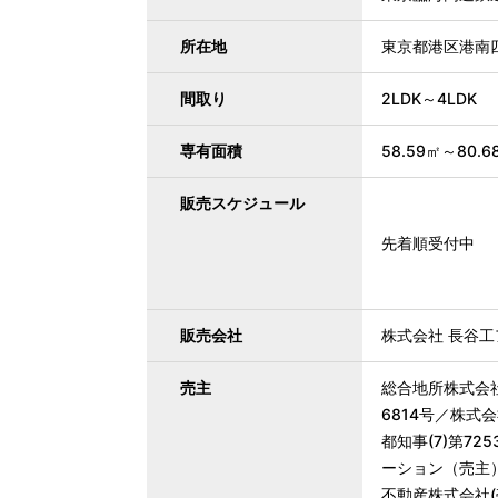
所在地
東京都港区港南四
間取り
2LDK～4LDK
専有面積
58.59㎡～80.6
販売スケジュール
先着順受付中
販売会社
株式会社 長谷工
売主
総合地所株式会社
6814号／株式
都知事(7)第7
ーション（売主）
不動産株式会社(