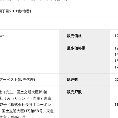
丁目20-1他(地番)
8㎡
販売価格
1
最多価格帯
1
1
1
1
アーベスト(販売代理)
総戸数
2
（売主）国土交通大臣(5)第
販売戸数
会社よみうりランド（売主）東京
2537号／株式会社長谷工コーポレ
1
国土交通大臣(17)第68号／東急
売主・販売代理)