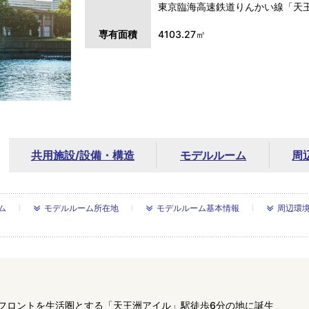
東京臨海高速鉄道りんかい線「天王
専有面積
4103.27㎡
共用施設/
設備・構造
モデルルーム
周
ム
モデルルーム所在地
モデルルーム基本情報
周辺環
フロントを生活圏とする「天王洲アイル」駅徒歩6分の地に誕生