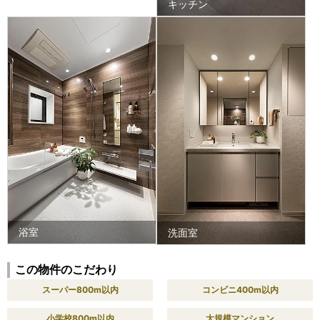
キッチン
浴室
洗面室
この物件のこだわり
スーパー800m以内
コンビニ400m以内
小学校800m以内
大規模マンション