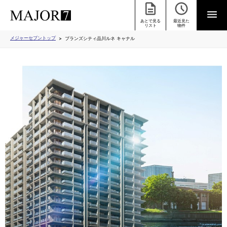
あとで見る
最近見た
リスト
物件
メジャーセブントップ
ブランズシティ品川ルネ キャナル