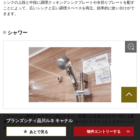
シンクの上段と中段に調理クッキングシンクプレートや水切りプレートを配す
ことによって、広いシンクと広い調理スペースを両立。効率的に使い分けがで
きます。
シャワー
バスルームに調和するデザイン性とともに、節湯による省エネルギー性にも配
ブランズシティ品川ルネ キャナル
慮しています。手元で止水ができる、ワンダービートクリックシャワーヘッド
を採用しています。
物件エントリーする
あとで見る