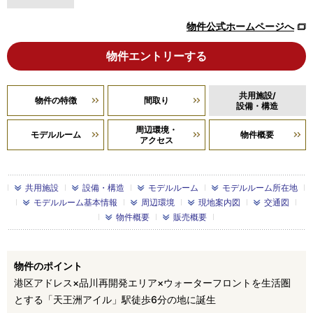
物件公式ホームページへ
物件エントリーする
共用施設/
物件の特徴
間取り
設備・構造
周辺環境・
モデルルーム
物件概要
アクセス
共用施設
設備・構造
モデルルーム
モデルルーム所在地
モデルルーム基本情報
周辺環境
現地案内図
交通図
物件概要
販売概要
物件のポイント
港区アドレス×品川再開発エリア×ウォーターフロントを生活圏
とする「天王洲アイル」駅徒歩6分の地に誕生