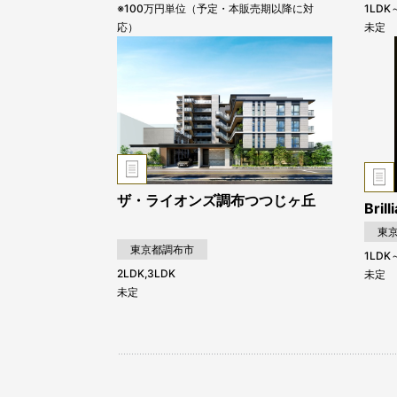
※100万円単位（予定・本販売期以降に対
1LDK
応）
未定
ザ・ライオンズ調布つつじヶ丘
Bri
東
東京都調布市
1LDK
2LDK,3LDK
未定
未定