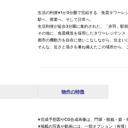
生活の利便※1が3分圏で完結する、免震タワーレ
駅へ、商業へ、そして日常へ。
生活利便が徒歩3分圏に集約された、「赤羽」駅
その地に、免震構造を採用したタワーレジデンス
都市の機動力を自在に使いこなしながら、住まい
そんな、近さと強さを兼ね備えたこの場所から、
物件の特徴
※完成予想図やCG合成画像は、門塀・植栽・庭・
※掲載の写真や動画には、一部オプション（有償