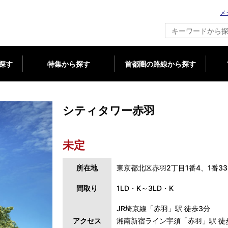
メ
新築マンション情報ならメジャーセブン
探す
特集から探す
首都圏の路線から探す
シティタワー赤羽
未定
所在地
東京都北区赤羽2丁目1番4、1番33
間取り
1LD・K～3LD・K
JR埼京線「赤羽」駅 徒歩3分
アクセス
湘南新宿ライン宇須「赤羽」駅 徒