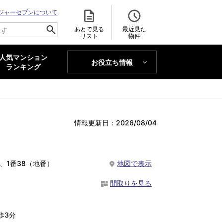
ジャーセブンについて
あとで見る
最近見た
リスト
物件
人気マンション
お役立ち情報
MAJOR'S BLOG
ランキング
トレンドLabo
情報更新日：2026/08/04
、1番38（地番）
地図で表示
間取りを見る
歩3分