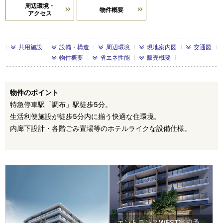
周辺環境・
物件概要
アクセス
共用施設
設備・構造
周辺環境
現地案内図
交通図
物件概要
省エネ性能
販売概要
物件のポイント
特急停車駅「調布」駅徒歩5分。
生活利便施設が徒歩5分内に揃う快適な住環境。
内廊下設計・各階ごみ置場等のホテルライクな設備仕様。
エントランスWEST完成予