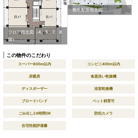
敷地配置概念図
フロア概念図（4、5、7、8
階）
この物件のこだわり
スーパー800m以内
コンビニ400m以内
床暖房
食器洗い乾燥機
ディスポーザー
浴室乾燥機
ブロードバンド
ペット飼育可
ごみ出し24時間OK
防犯カメラ
住宅性能評価書