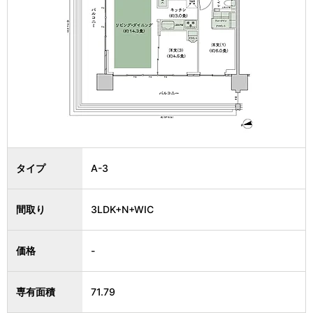
タイプ
A-3
間取り
3LDK+N+WIC
価格
-
専有面積
71.79