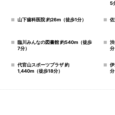
5
山下歯科医院 約26m（徒歩1分）
佐
臨川みんなの図書館 約540m（徒歩
渋
7分）
分
代官山スポーツプラザ 約
伊
1,440m（徒歩18分）
分