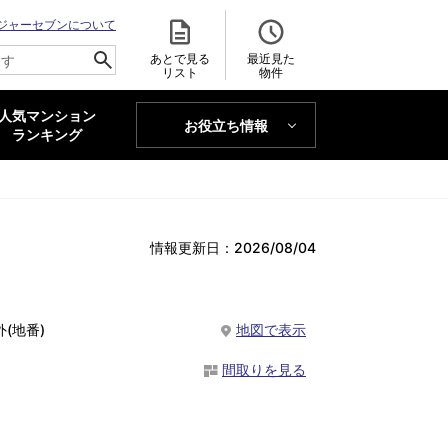
ジャーセブンについて
あとで見る
最近見た
リスト
物件
人気マンション
お役立ち情報
MAJOR'S BLOG
ランキング
トレンドLabo
情報更新日：2026/08/04
(地番)
地図で表示
間取りを見る