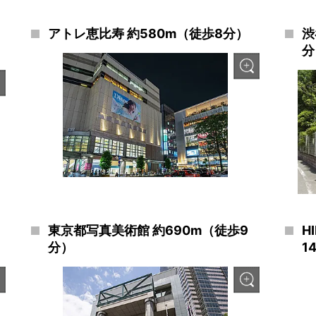
アトレ恵比寿 約580m（徒歩8分）
渋
分
東京都写真美術館 約690m（徒歩9
H
分）
1