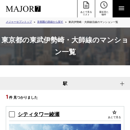
あとで見る
最近見た
リスト
物件
メジャーセブントップ
首都圏の路線から探す
東武伊勢崎・大師線沿線のマンション一覧
東京都の東武伊勢崎・大師線のマンショ
ン一覧
駅
1
件 見つかりました
シティタワー綾瀬
あとで見る