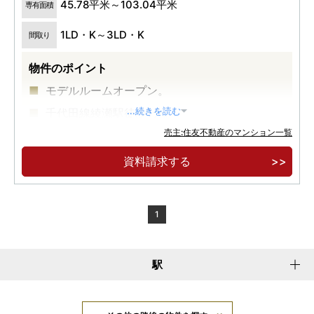
45.78平米～103.04平米
専有面積
1LD・K～3LD・K
間取り
物件のポイント
モデルルームオープン。
千代田線綾瀬駅徒歩1分。
...続きを読む
売主:住友不動産のマンション一覧
大規模制震タワーレジデンス。
資料請求する
1
駅