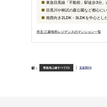
東急目黒線「不動前」駅徒歩3分。
目黒川や林試の森公園など都心に
南西向き2LDK・3LDKを中心と
売主:三菱地所レジデンスのマンション一覧
駅
東急池上線すべて(1)
五反田(1)