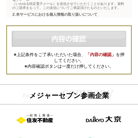
（いわゆる特定電子メール）を送信させていただくことがあります。資料
のご請求をもって、この送信についてご承諾頂けたものといたします。
2.本サービスにおける個人情報の取り扱いについて
本サービスは、メジャーセブンが窓口となり、お客様からの物件お問合せ
について、不動産会社に対して仲介・転送を行うものです。
本フォームからお客様が記入・登録された個人情報は、ダイレクトメール
などの資料送付・電子メールの送信・電話連絡などの目的で資料請求先不
動産会社が利用・保管します。資料請求先不動産会社が保管する個人情報
の取扱いについては、各不動産会社に直接お問合せください。
また、上記とは別にメジャーセブンでは本サービスを円滑に運用するため
に、お客様の個人情報をサービスご利用の控えとして一定期間保管いたし
ます。 ご記入の内容が不明瞭で資料をお送りできない場合、その他当社が
※上記条件をご了承いただいた場合、
「内容の確認」
を押
本サービスを円滑に運用するために必要な範囲において、直接メジャーセ
してください。
ブンから確認のご連絡をさせていただくことがありますので、あらかじめ
ご了承ください。
※内容確認ボタンは一度だけ押してください。
メジャーセブンの個人情報の取扱い方針については
こちら
をご覧くださ
い。
メジャーセブン参画企業