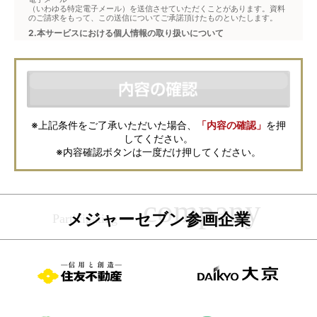
（いわゆる特定電子メール）を送信させていただくことがあります。資料
のご請求をもって、この送信についてご承諾頂けたものといたします。
2.本サービスにおける個人情報の取り扱いについて
本サービスは、メジャーセブンが窓口となり、お客様からの物件お問合せ
について、不動産会社に対して仲介・転送を行うものです。
本フォームからお客様が記入・登録された個人情報は、ダイレクトメール
などの資料送付・電子メールの送信・電話連絡などの目的で資料請求先不
動産会社が利用・保管します。資料請求先不動産会社が保管する個人情報
の取扱いについては、各不動産会社に直接お問合せください。
また、上記とは別にメジャーセブンでは本サービスを円滑に運用するため
に、お客様の個人情報をサービスご利用の控えとして一定期間保管いたし
ます。 ご記入の内容が不明瞭で資料をお送りできない場合、その他当社が
※上記条件をご了承いただいた場合、
「内容の確認」
を押
本サービスを円滑に運用するために必要な範囲において、直接メジャーセ
してください。
ブンから確認のご連絡をさせていただくことがありますので、あらかじめ
ご了承ください。
※内容確認ボタンは一度だけ押してください。
メジャーセブンの個人情報の取扱い方針については
こちら
をご覧くださ
い。
メジャーセブン参画企業