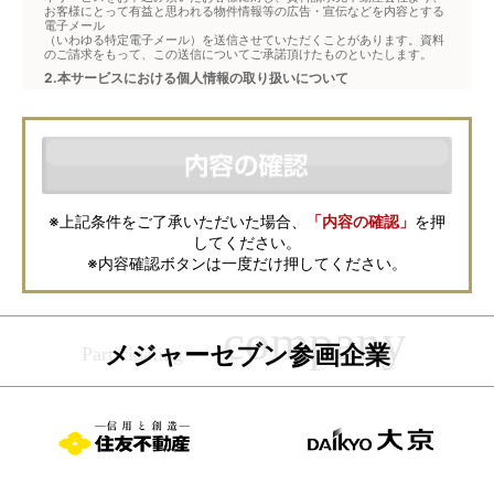
お客様にとって有益と思われる物件情報等の広告・宣伝などを内容とする
電子メール
（いわゆる特定電子メール）を送信させていただくことがあります。資料
のご請求をもって、この送信についてご承諾頂けたものといたします。
2.本サービスにおける個人情報の取り扱いについて
本サービスは、メジャーセブンが窓口となり、お客様からの物件お問合せ
について、不動産会社に対して仲介・転送を行うものです。
本フォームからお客様が記入・登録された個人情報は、ダイレクトメール
などの資料送付・電子メールの送信・電話連絡などの目的で資料請求先不
動産会社が利用・保管します。資料請求先不動産会社が保管する個人情報
の取扱いについては、各不動産会社に直接お問合せください。
また、上記とは別にメジャーセブンでは本サービスを円滑に運用するため
に、お客様の個人情報をサービスご利用の控えとして一定期間保管いたし
ます。 ご記入の内容が不明瞭で資料をお送りできない場合、その他当社が
※上記条件をご了承いただいた場合、
「内容の確認」
を押
本サービスを円滑に運用するために必要な範囲において、直接メジャーセ
してください。
ブンから確認のご連絡をさせていただくことがありますので、あらかじめ
ご了承ください。
※内容確認ボタンは一度だけ押してください。
メジャーセブンの個人情報の取扱い方針については
こちら
をご覧くださ
い。
メジャーセブン参画企業