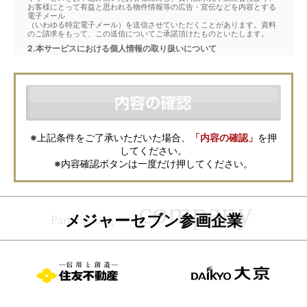
お客様にとって有益と思われる物件情報等の広告・宣伝などを内容とする
電子メール
（いわゆる特定電子メール）を送信させていただくことがあります。資料
のご請求をもって、この送信についてご承諾頂けたものといたします。
2.本サービスにおける個人情報の取り扱いについて
本サービスは、メジャーセブンが窓口となり、お客様からの物件お問合せ
について、不動産会社に対して仲介・転送を行うものです。
本フォームからお客様が記入・登録された個人情報は、ダイレクトメール
などの資料送付・電子メールの送信・電話連絡などの目的で資料請求先不
動産会社が利用・保管します。資料請求先不動産会社が保管する個人情報
の取扱いについては、各不動産会社に直接お問合せください。
また、上記とは別にメジャーセブンでは本サービスを円滑に運用するため
に、お客様の個人情報をサービスご利用の控えとして一定期間保管いたし
ます。 ご記入の内容が不明瞭で資料をお送りできない場合、その他当社が
※上記条件をご了承いただいた場合、
「内容の確認」
を押
本サービスを円滑に運用するために必要な範囲において、直接メジャーセ
してください。
ブンから確認のご連絡をさせていただくことがありますので、あらかじめ
ご了承ください。
※内容確認ボタンは一度だけ押してください。
メジャーセブンの個人情報の取扱い方針については
こちら
をご覧くださ
い。
メジャーセブン参画企業