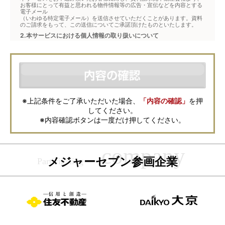
お客様にとって有益と思われる物件情報等の広告・宣伝などを内容とする
電子メール
（いわゆる特定電子メール）を送信させていただくことがあります。資料
のご請求をもって、この送信についてご承諾頂けたものといたします。
2.本サービスにおける個人情報の取り扱いについて
本サービスは、メジャーセブンが窓口となり、お客様からの物件お問合せ
について、不動産会社に対して仲介・転送を行うものです。
本フォームからお客様が記入・登録された個人情報は、ダイレクトメール
などの資料送付・電子メールの送信・電話連絡などの目的で資料請求先不
動産会社が利用・保管します。資料請求先不動産会社が保管する個人情報
の取扱いについては、各不動産会社に直接お問合せください。
また、上記とは別にメジャーセブンでは本サービスを円滑に運用するため
に、お客様の個人情報をサービスご利用の控えとして一定期間保管いたし
ます。 ご記入の内容が不明瞭で資料をお送りできない場合、その他当社が
※上記条件をご了承いただいた場合、
「内容の確認」
を押
本サービスを円滑に運用するために必要な範囲において、直接メジャーセ
してください。
ブンから確認のご連絡をさせていただくことがありますので、あらかじめ
ご了承ください。
※内容確認ボタンは一度だけ押してください。
メジャーセブンの個人情報の取扱い方針については
こちら
をご覧くださ
い。
メジャーセブン参画企業