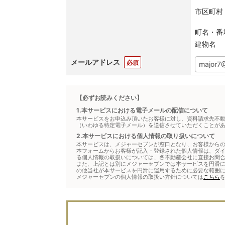
市区町村
町名・番
建物名
メールアドレス
必須
【必ずお読みください】
1.本サービスにおける電子メールの配信について
本サービスをお申込み頂いたお客様に対し、資料請求先不
（いわゆる特定電子メール）を送信させていただくことが
2.本サービスにおける個人情報の取り扱いについて
本サービスは、メジャーセブンが窓口となり、お客様から
本フォームからお客様が記入・登録された個人情報は、ダ
る個人情報の取扱いについては、各不動産会社に直接お問
また、上記とは別にメジャーセブンでは本サービスを円滑に
の他当社が本サービスを円滑に運用するために必要な範囲
メジャーセブンの個人情報の取扱い方針については
こちら