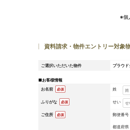
※個
資料請求・物件エントリー対象
ご選択いただいた物件
プラウドシ
■
お客様情報
お名前
姓
必須
ふりがな
せい
必須
ご住所
郵便番号
必須
都道府県