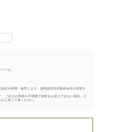
子メール
産会社が利用・保管します。資料請求先不動産会社が保管す
。 ご記入の内容が不明瞭で資料をお送りできない場合、そ
らかじめご了承ください。