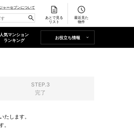
ジャーセブンについて
あとで見る
最近見た
リスト
物件
人気マンション
お役立ち情報
MAJOR'S BLOG
ランキング
トレンドLabo
STEP.3
完了
いたします。
す。