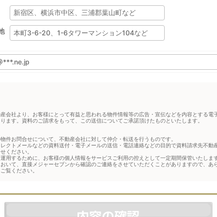
地
動産会社より、お客様にとって有益と思われる物件情報等の広告・宣伝などを内容とする電
あります。資料のご請求をもって、この送信についてご承諾頂けたものといたします。
の物件お問合せについて、不動産会社に対して仲介・転送を行うものです。
イレクトメールなどの資料送付・電子メールの送信・電話連絡などの目的で資料請求先不動
合せください。
運用するために、お客様の個人情報をサービスご利用の控えとして一定期間保管いたします
において、直接メジャーセブンから確認のご連絡をさせていただくことがありますので、あ
をご覧ください。