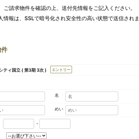
ご請求物件を確認の上、送付先情報をご記入ください。
人情報は、SSLで暗号化され安全性の高い状態で送信され
物件
ティ国立 ( 第3期 3次 )
エントリー
名
めい
-